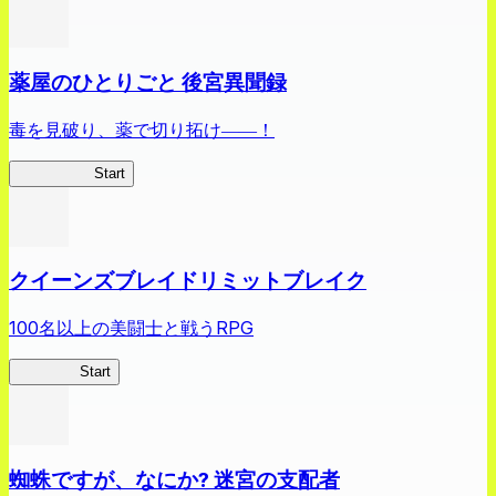
薬屋のひとりごと 後宮異聞録
毒を見破り、薬で切り拓け――！
薬屋異聞録
Start
クイーンズブレイドリミットブレイク
100名以上の美闘士と戦うRPG
クイブレ
Start
蜘蛛ですが、なにか? 迷宮の支配者