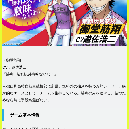
・御堂筋翔
CV：遊佐浩二
「勝利…勝利以外意味ないわ！」
京都伏見高校自転車競技部に所属。規格外の強さを持つ万能レーサー。絶
対的なエースとして、チームを指揮している。勝利のみを追求し、勝つた
めなら時に手段も選ばない。
ゲーム基本情報
ゲームタイトル：弱虫ペダル ドリームレース