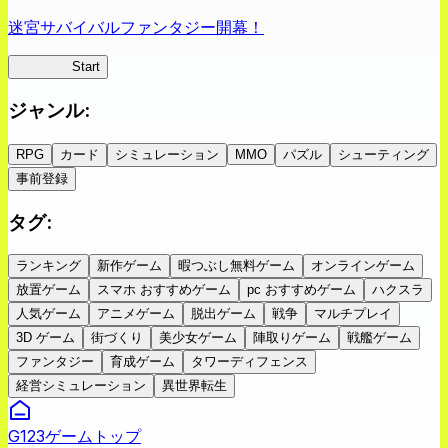
迷宮サバイバルファンタジー開幕！
蜘蛛ラビ
Start
ジャンル
:
RPG
カード
シミュレーション
MMO
パズル
シューティング
事前登録
タグ
:
ランキング
新作ゲーム
暇つぶし無料ゲーム
オンラインゲーム
放置ゲーム
スマホ おすすめゲーム
pc おすすめゲーム
ハクスラ
人気ゲーム
アニメゲーム
脱出ゲーム
戦争
マルチプレイ
3D ゲーム
街づくり
美少女ゲーム
陣取りゲーム
戦艦ゲーム
ファンタジー
育成ゲーム
タワーディフェンス
経営シミュレーション
異世界転生
G123ゲームトップ