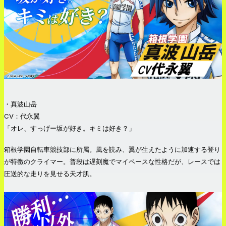
・真波山岳
CV：代永翼
「オレ、すっげー坂が好き。キミは好き？」
箱根学園自転車競技部に所属。風を読み、翼が生えたように加速する登り
が特徴のクライマー。普段は遅刻魔でマイペースな性格だが、レースでは
圧送的な走りを見せる天才肌。