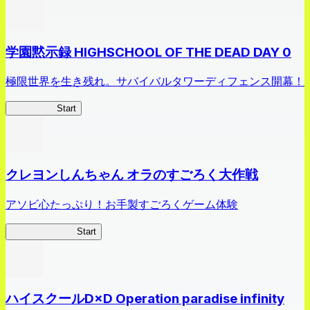
学園黙示録 HIGHSCHOOL OF THE DEAD DAY 0
極限世界を生き残れ。サバイバルタワーディフェンス開幕！
HOTDZero
Start
クレヨンしんちゃん オラのすごろく大作戦
アソビ心たっぷり！お手製すごろくゲーム体験
オラすご大作戦
Start
ハイスクールD×D Operation paradise infinity