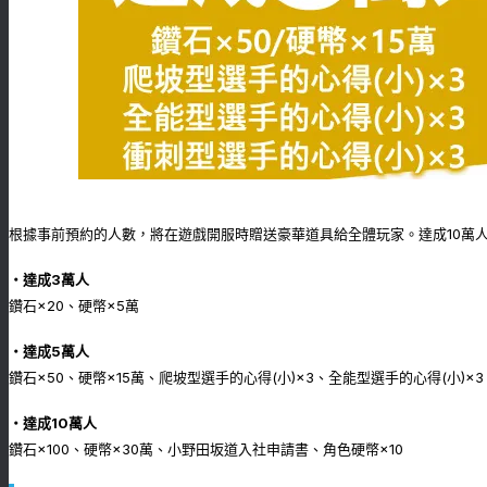
根據事前預約的人數，將在遊戲開服時贈送豪華道具給全體玩家。達成10萬
・達成3萬人
鑽石×20、硬幣×5萬
・達成5萬人
鑽石×50、硬幣×15萬、爬坡型選手的心得(小)×3、全能型選手的心得(小)×3
・達成10萬人
鑽石×100、硬幣×30萬、小野田坂道入社申請書、角色硬幣×10