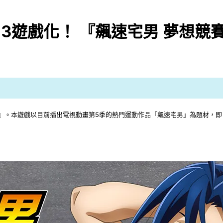
23遊戲化！ 『飆速宅男 夢想競
想競賽』。本遊戲以目前播出電視動畫第5季的熱門運動作品「飆速宅男」為題材，