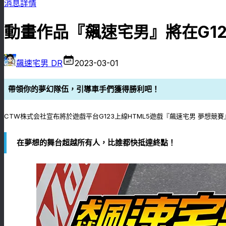
消息詳情
動畫作品『飆速宅男』將在G1
飆速宅男 DR
2023-03-01
帶領你的夢幻隊伍，引導車手們獲得勝利吧！
CTW株式会社宣布將於遊戲平台G123上線HTML5遊戲『飆速宅男 夢
在夢想的舞台超越所有人，比誰都快抵達終點！