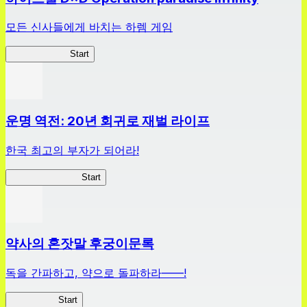
모든 신사들에게 바치는 하렘 게임
하이스쿨 D×D
Start
운명 역전: 20년 회귀로 재벌 라이프
한국 최고의 부자가 되어라!
나 부자가 될꺼야
Start
약사의 혼잣말 후궁이문록
독을 간파하고, 약으로 돌파하라——!
약사이문록
Start