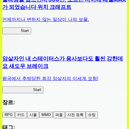
가 되었습니다 위치 크래프트
언제까지나 변하지 않는 일상이 나의 보물.
슬라위치
Start
암살자인 내 스테이터스가 용사보다도 훨씬 강한데
요 섀도우 브레이크
왕국에서 추방당한 최강 암살자의 이세계 모험!
섀도우 브레이크
Start
장르
:
RPG
카드
시뮬
MMO
퍼즐
사전 등록
슈팅
태그
: