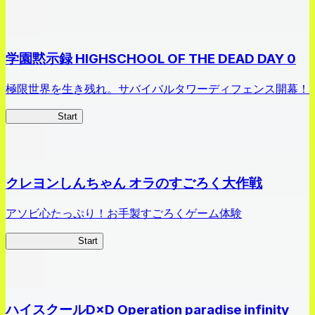
学園黙示録 HIGHSCHOOL OF THE DEAD DAY 0
極限世界を生き残れ。サバイバルタワーディフェンス開幕！
HOTDZero
Start
クレヨンしんちゃん オラのすごろく大作戦
アソビ心たっぷり！お手製すごろくゲーム体験
オラすご大作戦
Start
ハイスクールD×D Operation paradise infinity