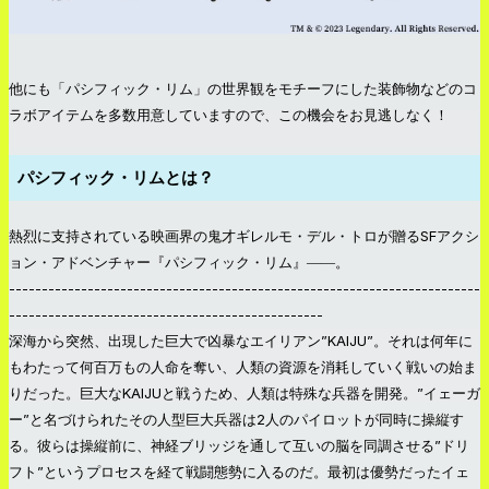
他にも「パシフィック・リム」の世界観をモチーフにした装飾物などのコ
ラボアイテムを多数用意していますので、この機会をお見逃しなく！
パシフィック・リムとは？
熱烈に支持されている映画界の鬼才ギレルモ・デル・トロが贈るSFアクシ
ョン・アドベンチャー『パシフィック・リム』――。
------------------------------------------------------------------------
------------------------------------------------
深海から突然、出現した巨大で凶暴なエイリアン”KAIJU”。それは何年に
もわたって何百万もの人命を奪い、人類の資源を消耗していく戦いの始ま
りだった。巨大なKAIJUと戦うため、人類は特殊な兵器を開発。”イェーガ
ー”と名づけられたその人型巨大兵器は2人のパイロットが同時に操縦す
る。彼らは操縦前に、神経ブリッジを通して互いの脳を同調させる”ドリ
フト”というプロセスを経て戦闘態勢に入るのだ。最初は優勢だったイェ