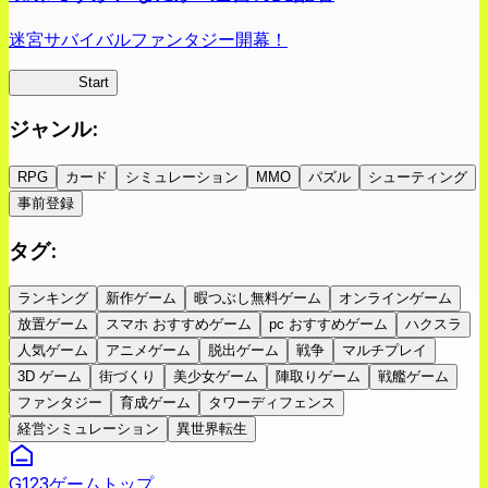
迷宮サバイバルファンタジー開幕！
蜘蛛ラビ
Start
ジャンル
:
RPG
カード
シミュレーション
MMO
パズル
シューティング
事前登録
タグ
:
ランキング
新作ゲーム
暇つぶし無料ゲーム
オンラインゲーム
放置ゲーム
スマホ おすすめゲーム
pc おすすめゲーム
ハクスラ
人気ゲーム
アニメゲーム
脱出ゲーム
戦争
マルチプレイ
3D ゲーム
街づくり
美少女ゲーム
陣取りゲーム
戦艦ゲーム
ファンタジー
育成ゲーム
タワーディフェンス
経営シミュレーション
異世界転生
G123ゲームトップ