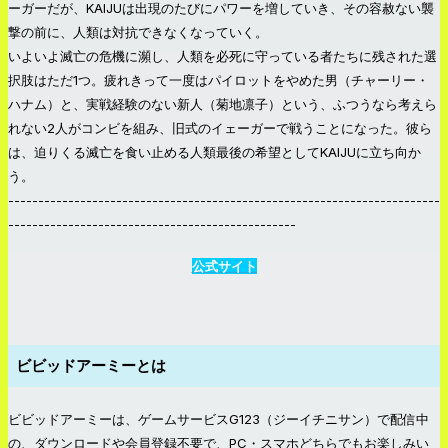
ーガーだが、KAIJUは出現のたびにパワーを増していき、その容赦ない襲
撃の前に、人類は対抗できなくなっていく。
いよいよ滅亡の危機に瀕し、人類を必死に守っている者たちに残された選
択肢はただ1つ。疲れきって一度はパイロットをやめた男（チャーリー・
ハナム）と、実戦経験のない新人（菊地凛子）という、ふつうなら考えら
れない2人がコンビを組み、旧式のイェーガーで戦うことになった。彼ら
は、迫りくる滅亡を食い止める人類最後の希望としてKAIJUに立ち向か
う。
------------------------------------------------------------------------
------------------------------------------------
公式サイト
ビビッドアーミーとは
ビビッドアーミーは、ゲームサービスG123（ジーイチニサン）で配信中
の、ダウンロードや会員登録不要で、PC・スマホどちらでもお楽しみい