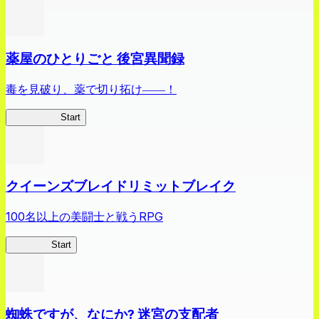
薬屋のひとりごと 後宮異聞録
毒を見破り、薬で切り拓け――！
薬屋異聞録
Start
クイーンズブレイドリミットブレイク
100名以上の美闘士と戦うRPG
クイブレ
Start
蜘蛛ですが、なにか? 迷宮の支配者