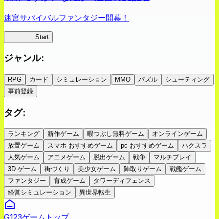
迷宮サバイバルファンタジー開幕！
蜘蛛ラビ
Start
ジャンル
:
RPG
カード
シミュレーション
MMO
パズル
シューティング
事前登録
タグ
:
ランキング
新作ゲーム
暇つぶし無料ゲーム
オンラインゲーム
放置ゲーム
スマホ おすすめゲーム
pc おすすめゲーム
ハクスラ
人気ゲーム
アニメゲーム
脱出ゲーム
戦争
マルチプレイ
3D ゲーム
街づくり
美少女ゲーム
陣取りゲーム
戦艦ゲーム
ファンタジー
育成ゲーム
タワーディフェンス
経営シミュレーション
異世界転生
G123ゲームトップ