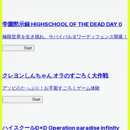
学園黙示録 HIGHSCHOOL OF THE DEAD DAY 0
極限世界を生き残れ。サバイバルタワーディフェンス開幕！
HOTDZero
Start
クレヨンしんちゃん オラのすごろく大作戦
アソビ心たっぷり！お手製すごろくゲーム体験
オラすご大作戦
Start
ハイスクールD×D Operation paradise infinity