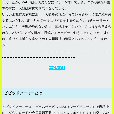
ーガーだが、KAIJUは出現のたびにパワーを増していき、その容赦ない襲
撃の前に、人類は対抗できなくなっていく。
いよいよ滅亡の危機に瀕し、人類を必死に守っている者たちに残された選
択肢はただ1つ。疲れきって一度はパイロットをやめた男（チャーリー・
ハナム）と、実戦経験のない新人（菊地凛子）という、ふつうなら考えら
れない2人がコンビを組み、旧式のイェーガーで戦うことになった。彼ら
は、迫りくる滅亡を食い止める人類最後の希望としてKAIJUに立ち向か
う。
------------------------------------------------------------------------
------------------------------------------------
公式サイト
ビビッドアーミーとは
ビビッドアーミーは、ゲームサービスG123（ジーイチニサン）で配信中
の、ダウンロードや会員登録不要で、PC・スマホどちらでもお楽しみい