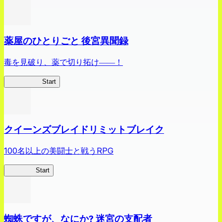
薬屋のひとりごと 後宮異聞録
毒を見破り、薬で切り拓け――！
薬屋異聞録
Start
クイーンズブレイドリミットブレイク
100名以上の美闘士と戦うRPG
クイブレ
Start
蜘蛛ですが、なにか? 迷宮の支配者