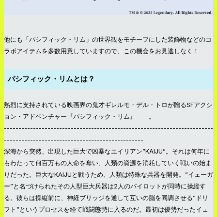
他にも「パシフィック・リム」の世界観をモチーフにした装飾物などのコ
ラボアイテムを多数用意していますので、この機会をお見逃しなく！
パシフィック・リムとは？
熱烈に支持されている映画界の鬼才ギレルモ・デル・トロが贈るSFアクシ
ョン・アドベンチャー『パシフィック・リム』――。
------------------------------------------------------------------------
------------------------------------------------
深海から突然、出現した巨大で凶暴なエイリアン”KAIJU”。それは何年に
もわたって何百万もの人命を奪い、人類の資源を消耗していく戦いの始ま
りだった。巨大なKAIJUと戦うため、人類は特殊な兵器を開発。”イェーガ
ー”と名づけられたその人型巨大兵器は2人のパイロットが同時に操縦す
る。彼らは操縦前に、神経ブリッジを通して互いの脳を同調させる”ドリ
フト”というプロセスを経て戦闘態勢に入るのだ。最初は優勢だったイェ