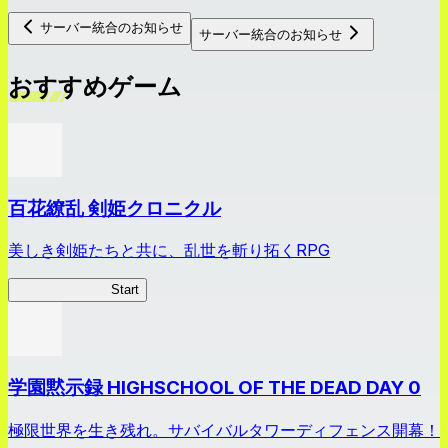
サーバー統合のお知らせ
サーバー統合のお知らせ
おすすめゲーム
百花繚乱 剣姫クロニクル
美しき剣姫たちと共に、乱世を斬り拓くRPG
剣姫クロニクル
Start
学園黙示録 HIGHSCHOOL OF THE DEAD DAY 0
極限世界を生き残れ。サバイバルタワーディフェンス開幕！