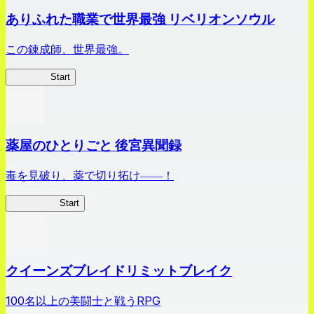
ありふれた職業で世界最強 リベリオンソウル
この錬成師、世界最強。
ありリベ
Start
薬屋のひとりごと 後宮異聞録
毒を見破り、薬で切り拓け――！
薬屋異聞録
Start
クイーンズブレイドリミットブレイク
100名以上の美闘士と戦うRPG