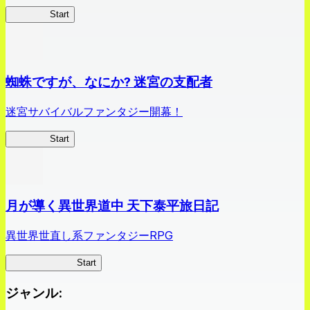
クイブレ
Start
蜘蛛ですが、なにか? 迷宮の支配者
迷宮サバイバルファンタジー開幕！
蜘蛛ラビ
Start
月が導く異世界道中 天下泰平旅日記
異世界世直し系ファンタジーRPG
ツキミチ旅日記
Start
ジャンル
: