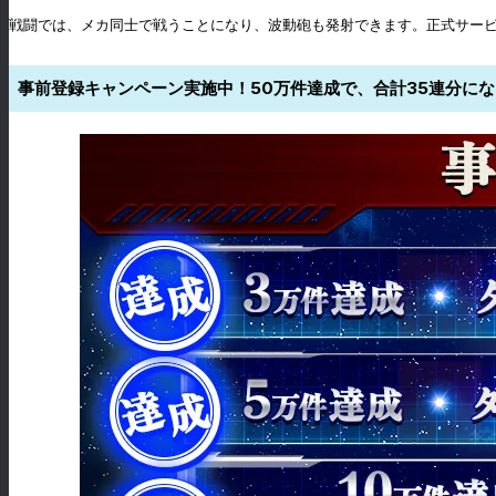
戦闘では、メカ同士で戦うことになり、波動砲も発射できます。正式サー
事前登録キャンペーン実施中！50万件達成で、合計35連分に