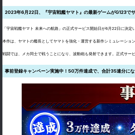
2023年6月22日、『宇宙戦艦ヤマト』の最新ゲームがG123で
「宇宙戦艦ヤマト 未来への航路」の正式サービス開始日が6月22日に決定
本作は、ヤマトの艦長としてヤマトを強化・運営する新作シミュレーショ
戦闘では、メカ同士で戦うことになり、波動砲も発射できます。正式サー
事前登録キャンペーン実施中！50万件達成で、合計35連分に