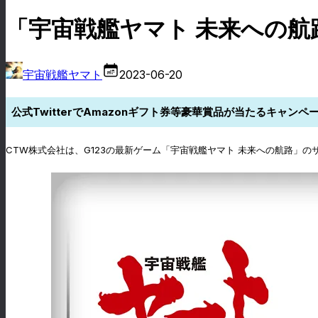
「宇宙戦艦ヤマト 未来への航
宇宙戦艦ヤマト
2023-06-20
公式TwitterでAmazonギフト券等豪華賞品が当たるキャン
CTW株式会社は、G123の最新ゲーム「宇宙戦艦ヤマト 未来への航路」のサ