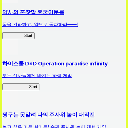
약사의 혼잣말 후궁이문록
독을 간파하고, 약으로 돌파하라——!
약사이문록
Start
하이스쿨 D×D Operation paradise infinity
모든 신사들에게 바치는 하렘 게임
하이스쿨 D×D
Start
짱구는 못말려 나의 주사위 놀이 대작전
놀고 싶은 마음 한가득! 수제 주사위 놀이 체험 게임