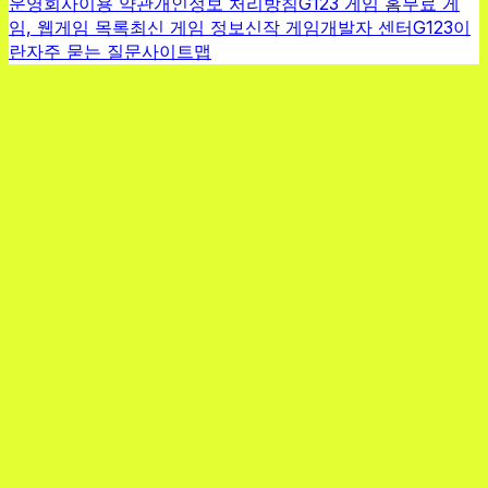
운영회사
이용 약관
개인정보 처리방침
G123 게임 홈
무료 게
임, 웹게임 목록
최신 게임 정보
신작 게임
개발자 센터
G123이
란
자주 묻는 질문
사이트맵