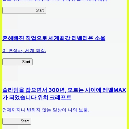
짱구주사위대작전
Start
흔해빠진 직업으로 세계최강 리벨리온 소울
이 연성사, 세계 최강.
흔직세RS
Start
슬라임을 잡으면서 300년, 모르는 사이에 레벨MAX
가 되었습니다 위치 크래프트
언제까지나 변하지 않는 일상이 나의 보물.
슬라위치
Start