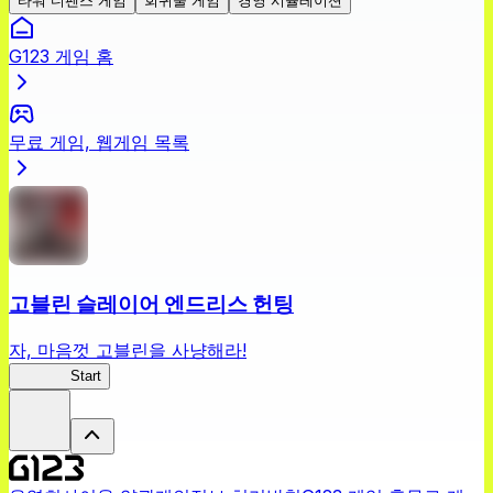
타워 디펜스 게임
회귀물 게임
경영 시뮬레이션
G123 게임 홈
무료 게임, 웹게임 목록
고블린 슬레이어 엔드리스 헌팅
자, 마음껏 고블린을 사냥해라!
고슬EH
Start