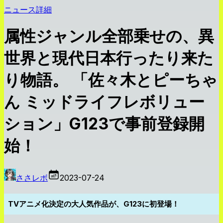
ニュース詳細
属性ジャンル全部乗せの、異
世界と現代日本行ったり来た
り物語。 「佐々木とピーちゃ
ん ミッドライフレボリュー
ション」G123で事前登録開
始！
ささレボ
2023-07-24
TVアニメ化決定の大人気作品が、G123に初登場！