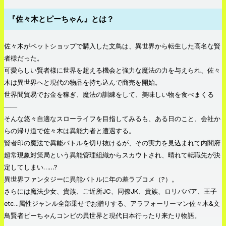
『佐々木とピーちゃん』とは？
佐々木がペットショップで購入した文鳥は、異世界から転生した高名な賢
者様だった。
可愛らしい賢者様に世界を超える機会と強力な魔法の力を与えられ、佐々
木は異世界へと現代の物品を持ち込んで商売を開始。
世界間貿易でお金を稼ぎ、魔法の訓練をして、美味しい物を食べまくる
――
そんな悠々自適なスローライフを目指してみるも、ある日のこと、会社か
らの帰り道で佐々木は異能力者と遭遇する。
賢者印の魔法で異能バトルを切り抜けるが、その実力を見込まれて内閣府
超常現象対策局という異能管理組織からスカウトされ、晴れて転職先が決
定してしまい……?
異世界ファンタジーに異能バトルに年の差ラブコメ（?）。
さらには魔法少女、貴族、ご近所JC、同僚JK、貴族、ロリババア、王子
etc...属性ジャンル全部乗せでお贈りする、アラフォーリーマン佐々木&文
鳥賢者ピーちゃんコンビの異世界と現代日本行ったり来たり物語。