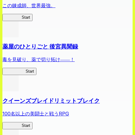
この錬成師、世界最強。
ありリベ
Start
薬屋のひとりごと 後宮異聞録
毒を見破り、薬で切り拓け――！
薬屋異聞録
Start
クイーンズブレイドリミットブレイク
100名以上の美闘士と戦うRPG
クイブレ
Start