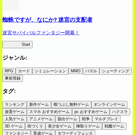
蜘蛛ですが、なにか? 迷宮の支配者
迷宮サバイバルファンタジー開幕！
蜘蛛ラビ
Start
ジャンル
:
RPG
カード
シミュレーション
MMO
パズル
シューティング
事前登録
タグ
:
ランキング
新作ゲーム
暇つぶし無料ゲーム
オンラインゲーム
放置ゲーム
スマホ おすすめゲーム
pc おすすめゲーム
ハクスラ
人気ゲーム
アニメゲーム
脱出ゲーム
戦争
マルチプレイ
3D ゲーム
街づくり
美少女ゲーム
陣取りゲーム
戦艦ゲーム
ファンタジー
育成ゲーム
タワーディフェンス