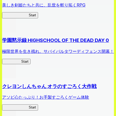
美しき剣姫たちと共に、乱世を斬り拓くRPG
剣姫クロニクル
Start
学園黙示録 HIGHSCHOOL OF THE DEAD DAY 0
極限世界を生き残れ。サバイバルタワーディフェンス開幕！
HOTDZero
Start
クレヨンしんちゃん オラのすごろく大作戦
アソビ心たっぷり！お手製すごろくゲーム体験
オラすご大作戦
Start