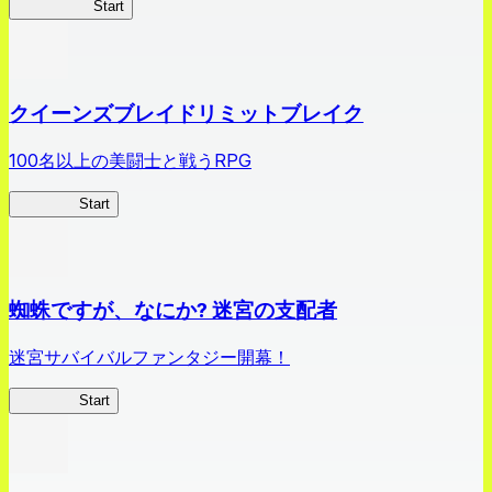
薬屋異聞録
Start
クイーンズブレイドリミットブレイク
100名以上の美闘士と戦うRPG
クイブレ
Start
蜘蛛ですが、なにか? 迷宮の支配者
迷宮サバイバルファンタジー開幕！
蜘蛛ラビ
Start