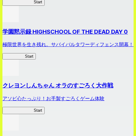
剣姫クロニクル
Start
学園黙示録 HIGHSCHOOL OF THE DEAD DAY 0
極限世界を生き残れ。サバイバルタワーディフェンス開幕！
HOTDZero
Start
クレヨンしんちゃん オラのすごろく大作戦
アソビ心たっぷり！お手製すごろくゲーム体験
オラすご大作戦
Start