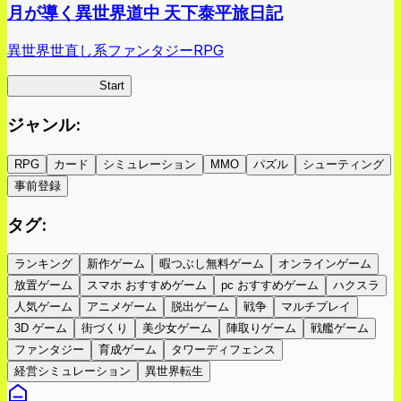
月が導く異世界道中 天下泰平旅日記
異世界世直し系ファンタジーRPG
ツキミチ旅日記
Start
ジャンル
:
RPG
カード
シミュレーション
MMO
パズル
シューティング
事前登録
タグ
:
ランキング
新作ゲーム
暇つぶし無料ゲーム
オンラインゲーム
放置ゲーム
スマホ おすすめゲーム
pc おすすめゲーム
ハクスラ
人気ゲーム
アニメゲーム
脱出ゲーム
戦争
マルチプレイ
3D ゲーム
街づくり
美少女ゲーム
陣取りゲーム
戦艦ゲーム
ファンタジー
育成ゲーム
タワーディフェンス
経営シミュレーション
異世界転生