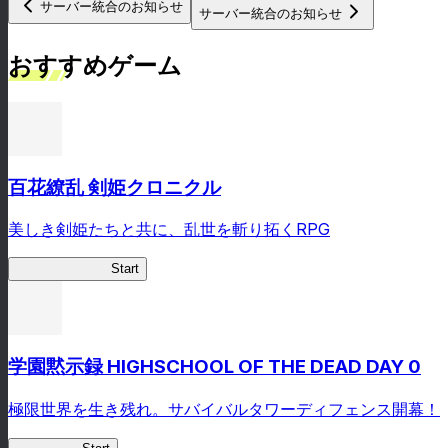
サーバー統合のお知らせ
サーバー統合のお知らせ
おすすめゲーム
百花繚乱 剣姫クロニクル
美しき剣姫たちと共に、乱世を斬り拓くRPG
剣姫クロニクル
Start
学園黙示録 HIGHSCHOOL OF THE DEAD DAY 0
極限世界を生き残れ。サバイバルタワーディフェンス開幕！