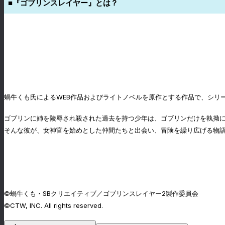
■『ゴブリンスレイヤー』とは？
蝸牛くも氏によるWEB作品およびライトノベルを原作とする作品で、シリーズ
ゴブリンに姉を陵辱され殺された過去を持つ少年は、ゴブリンだけを執拗に
そんな彼が、女神官を始めとした仲間たちと出会い、冒険を繰り広げる物
©蝸牛くも・SBクリエイティブ／ゴブリンスレイヤー2製作委員会
©CTW, INC. All rights reserved.