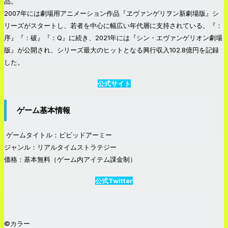
品。
2007年には劇場用アニメーション作品『ヱヴァンゲリヲン新劇場版』シ
リーズがスタートし、若者を中心に幅広い年代層に支持されている。『：
序』『：破』『：Q』に続き、2021年には『シン・エヴァンゲリオン劇場
版』が公開され、シリーズ最大のヒットとなる興行収入102.8億円を記録
した。
公式サイト
ゲーム基本情報
ゲームタイトル：ビビッドアーミー
ジャンル：リアルタイムストラテジー
価格：基本無料（ゲーム内アイテム課金制）
公式Twitter
©カラー