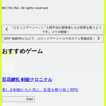
©CTW, INC. All rights reserved.
『ビビッドアーミー』×『人間不信の冒険者たちが世界を救うよう
です』コラボ開催！
10/4~池袋AKビルにて、ビビッドアーミーコラボカフェ実施決定！
おすすめゲーム
百花繚乱 剣姫クロニクル
美しき剣姫たちと共に、乱世を斬り拓くRPG
剣姫クロニクル
Start