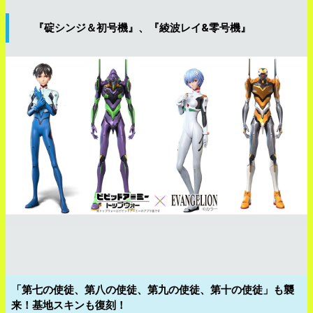
『碇シンジ＆初号機』、『綾波レイ&零号機』
「第七の使徒、第八の使徒、第九の使徒、第十の使徒」も襲
来！基地スキンも復刻！