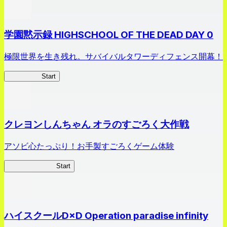
学園黙示録 HIGHSCHOOL OF THE DEAD DAY 0
極限世界を生き残れ。サバイバルタワーディフェンス開幕！
HOTDZero
Start
クレヨンしんちゃん オラのすごろく大作戦
アソビ心たっぷり！お手製すごろくゲーム体験
オラすご大作戦
Start
ハイスクールD×D Operation paradise infinity