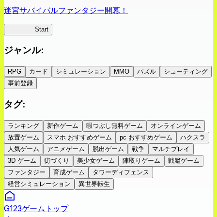
迷宮サバイバルファンタジー開幕！
蜘蛛ラビ
Start
ジャンル
:
RPG
カード
シミュレーション
MMO
パズル
シューティング
事前登録
タグ
:
ランキング
新作ゲーム
暇つぶし無料ゲーム
オンラインゲーム
放置ゲーム
スマホ おすすめゲーム
pc おすすめゲーム
ハクスラ
人気ゲーム
アニメゲーム
脱出ゲーム
戦争
マルチプレイ
3D ゲーム
街づくり
美少女ゲーム
陣取りゲーム
戦艦ゲーム
ファンタジー
育成ゲーム
タワーディフェンス
経営シミュレーション
異世界転生
G123ゲームトップ