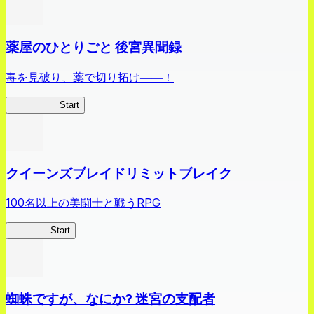
薬屋のひとりごと 後宮異聞録
毒を見破り、薬で切り拓け――！
薬屋異聞録
Start
クイーンズブレイドリミットブレイク
100名以上の美闘士と戦うRPG
クイブレ
Start
蜘蛛ですが、なにか? 迷宮の支配者