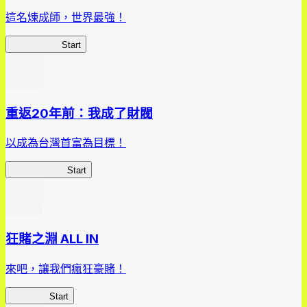
這名煉成師，世界最強！
平凡職業RS
Start
重返20年前：我成了財閥
以成為台灣首富為目標！
我，成了財閥
Start
狂賭之淵 ALL IN
來吧，讓我們瘋狂豪賭！
狂賭之淵
Start