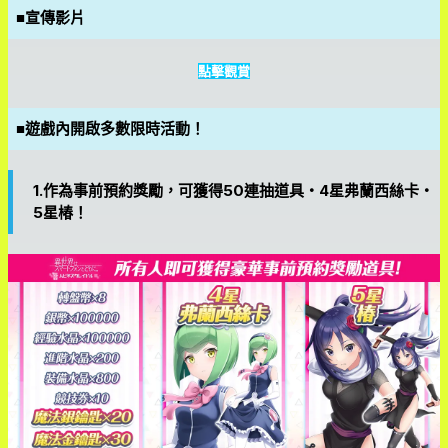
■宣傳影片
點擊觀賞
■遊戲內開啟多數限時活動！
1.作為事前預約獎勵，可獲得50連抽道具・4星弗蘭西絲卡・
5星椿！