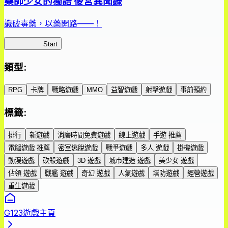
藥師少女的獨語 後宮異聞錄
識破毒藥，以藥開路——！
藥屋異聞錄
Start
類型
:
RPG
卡牌
戰略遊戲
MMO
益智遊戲
射擊遊戲
事前預約
標籤
:
排行
新遊戲
消磨時間免費遊戲
線上遊戲
手遊 推薦
電腦遊戲 推薦
密室逃脫遊戲
戰爭遊戲
多人 遊戲
掛機遊戲
動漫遊戲
砍殺遊戲
3D 遊戲
城市建造 遊戲
美少女 遊戲
佔領 遊戲
戰艦 遊戲
奇幻 遊戲
人氣遊戲
塔防遊戲
經營遊戲
重生遊戲
G123遊戲主頁