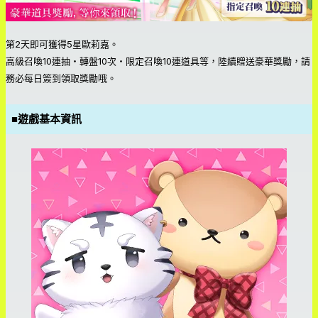
第2天即可獲得5星歐莉嘉。
高級召喚10連抽・轉盤10次・限定召喚10連道具等，陸續贈送豪華獎勵，請
務必每日簽到領取獎勵哦。
■遊戲基本資訊