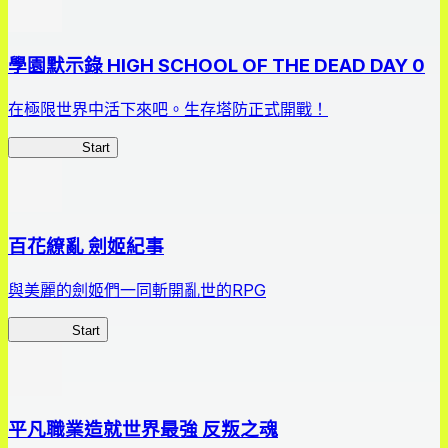
學園默示錄 HIGH SCHOOL OF THE DEAD DAY 0
在極限世界中活下來吧。生存塔防正式開戰！
HOTDZero
Start
百花繚亂 劍姬紀事
與美麗的劍姬們一同斬開亂世的RPG
劍姬紀事
Start
平凡職業造就世界最強 反叛之魂