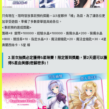
只有現在，限時發放事前預約獎勵。以5星夥伴「椿」為首，為了讓各位更
加享受遊戲，準備了多數豪華道具給各位。
<事前預約達成獎勵>
籌碼×8 銀幣×100000、經驗水晶×100000、進階水晶×200、裝備水晶
×800、競技券×10、指定水晶×3、魔法銀鑰匙×20、魔法金鑰匙×30、4星
弗蘭西絲卡、5星 椿
2.首次抽獎必定獲得5星琳賽！限定簽到獎勵，第2天還可以獲
得5星由美娜(密蘇密多)！