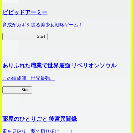
ビビッドアーミー
育成がカギを握る美少女戦略ゲーム！
ビビッドアーミー
Start
ありふれた職業で世界最強 リベリオンソウル
この錬成師、世界最強。
ありリベ
Start
薬屋のひとりごと 後宮異聞録
毒を見破り、薬で切り拓け――！