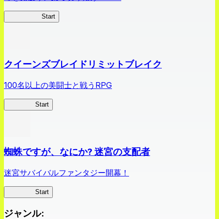
薬屋異聞録
Start
クイーンズブレイドリミットブレイク
100名以上の美闘士と戦うRPG
クイブレ
Start
蜘蛛ですが、なにか? 迷宮の支配者
迷宮サバイバルファンタジー開幕！
蜘蛛ラビ
Start
ジャンル
: