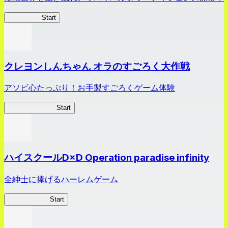
HOTDZero
Start
クレヨンしんちゃん オラのすごろく大作戦
アソビ心たっぷり！お手製すごろくゲーム体験
オラすご大作戦
Start
ハイスクールD×D Operation paradise infinity
全紳士に捧げるハーレムゲーム
ハイスクール
Start