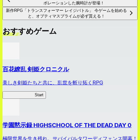
ボレーションした腕時計が登場！
新作RPG「トランスフォーマー レイジバトル」 今ゲームを始める
と、オプティマスプライムが必ず貰える！
おすすめゲーム
百花繚乱 剣姫クロニクル
美しき剣姫たちと共に、乱世を斬り拓くRPG
剣姫クロニクル
Start
学園黙示録 HIGHSCHOOL OF THE DEAD DAY 0
極限世界を生き残れ。サバイバルタワーディフェンス開幕！