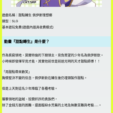
遊戲名稱：甜點轉生 佩伊斯理想鄉
類型：SLG
基本遊玩免費(遊戲內道具收費模式)
動畫『甜點轉生』是什麼？
作為貧窮領地・莫爾特倫的下期領主，背負眾望的少年名為佩伊斯欽。
小時候即發揮罕見才能，其實他前世是前途光明的天才甜點師傅！！
「用甜點帶來歡笑」
胸懷堅決不變的信念，佩伊斯欽在轉生後仍埋頭製作甜點。
但是上天對這名少年降臨了各種考驗。
襲擊領地的盜賊、狡猾奸詐的貴族們，
除了金錢方面的困難，還面臨缺水荒蕪的土地及無數苦難與考驗......。