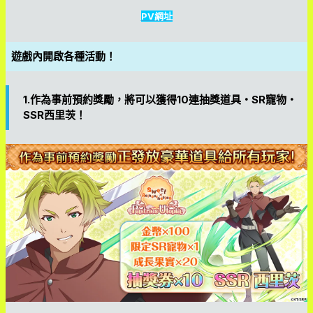
PV網址
遊戲內開啟各種活動！
1.作為事前預約獎勵，將可以獲得10連抽獎道具・SR寵物・
SSR西里茨！