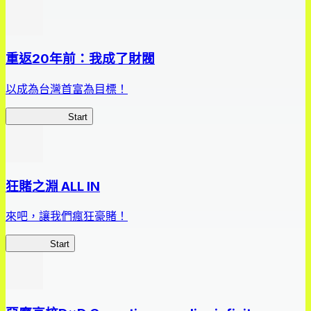
重返20年前：我成了財閥
以成為台灣首富為目標！
我，成了財閥
Start
狂賭之淵 ALL IN
來吧，讓我們瘋狂豪賭！
狂賭之淵
Start