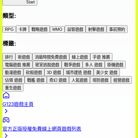
藥屋異聞錄
Start
類型
:
RPG
卡牌
戰略遊戲
MMO
益智遊戲
射擊遊戲
事前預約
標籤
:
排行
新遊戲
消磨時間免費遊戲
線上遊戲
手遊 推薦
電腦遊戲 推薦
密室逃脫遊戲
戰爭遊戲
多人 遊戲
掛機遊戲
動漫遊戲
砍殺遊戲
3D 遊戲
城市建造 遊戲
美少女 遊戲
佔領 遊戲
戰艦 遊戲
奇幻 遊戲
人氣遊戲
塔防遊戲
經營遊戲
重生遊戲
G123遊戲主頁
官方正版授權免費線上網頁遊戲列表