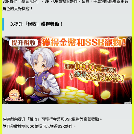
SSR夥伴「蘇克瓦雷」、SR・UR寵物等夥伴・道具。千萬別錯過獲得稀有
角色的大好機會！
3.提升「稅收」獲得獎勵！
在遊戲內提升「稅收」可獲得金幣和SSR寵物等豪華獎勵。
並且稅收達到1000萬還可以獲得SSR夥伴。