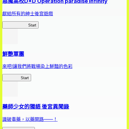
惡魔高校D×D Operation paradise infinity
獻給所有的紳士後宮遊戲
惡魔高校D×D
Start
鮮艷軍團
來吧!讓我們將戰場染上鮮豔的色彩
鮮艷軍團
Start
藥師少女的獨語 後宮異聞錄
識破毒藥，以藥開路——！