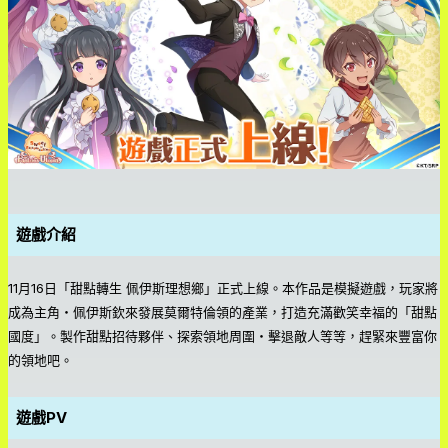
遊戲介紹
11月16日「甜點轉生 佩伊斯理想鄉」正式上線。本作品是模擬遊戲，玩家將
成為主角・佩伊斯欽來發展莫爾特倫領的產業，打造充滿歡笑幸福的「甜點
國度」。製作甜點招待夥伴、探索領地周圍・擊退敵人等等，趕緊來豐富你
的領地吧。
遊戲PV