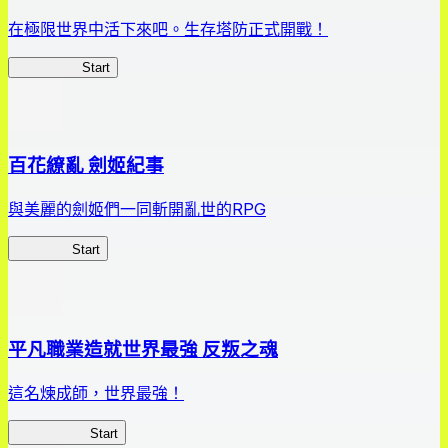
在極限世界中活下來吧。生存塔防正式開戰！
HOTDZero
Start
百花繚亂 劍姬紀事
與美麗的劍姬們一同斬開亂世的RPG
劍姬紀事
Start
平凡職業造就世界最強 反叛之魂
這名煉成師，世界最強！
平凡職業RS
Start