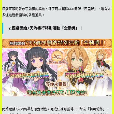
目前正限時發放事前預約獎勵。除了可以獲得SSR夥伴「西里茨」，還有許
多促進遊戲體驗的各種道具。
2.遊戲開始7天內舉行特別活動「全勤獎」！
開始遊戲7天內將舉行限定活動，完成任務可獲得SSR摯友「莉可莉絲」、