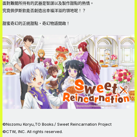
面對難關所持有的武器是智謀以及製作甜點的熱情。
究竟佩伊斯欽能否創造出幸福洋溢的領地呢！？
甜蜜奇幻的正統甜點・奇幻物語開啟！
©Nozomu Koryu,TO Books./ Sweet Reincarnation Project
©CTW, INC. All rights reserved.