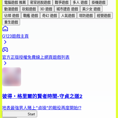
電腦遊戲 推薦
密室逃脫遊戲
戰爭遊戲
多人 遊戲
掛機遊戲
動漫遊戲
砍殺遊戲
3D 遊戲
城市建造 遊戲
美少女 遊戲
佔領 遊戲
戰艦 遊戲
奇幻 遊戲
人氣遊戲
塔防遊戲
經營遊戲
重生遊戲
G123遊戲主頁
官方正版授權免費線上網頁遊戲列表
彼得・格里爾的賢者時間-守貞之道2
地表最強男人賭上"貞操"的戰役再度開始!?
彼得守貞之道2
Start