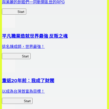
與美麗的劍姬們一同斬開亂世的RPG
劍姬紀事
Start
平凡職業造就世界最強 反叛之魂
這名煉成師，世界最強！
平凡職業RS
Start
重返20年前：我成了財閥
以成為台灣首富為目標！
我，成了財閥
Start