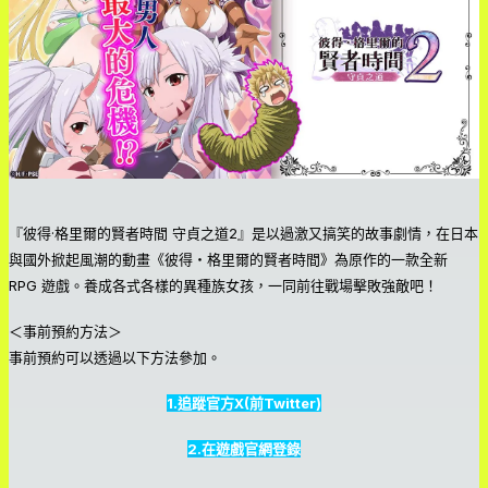
『彼得·格里爾的賢者時間 守貞之道2』是以過激又搞笑的故事劇情，在日本
與國外掀起風潮的動畫《彼得・格里爾的賢者時間》為原作的一款全新
RPG 遊戲。養成各式各樣的異種族女孩，一同前往戰場擊敗強敵吧！
＜事前預約方法＞
事前預約可以透過以下方法參加。
1.追蹤官方X(前Twitter)
2.在遊戲官網登錄