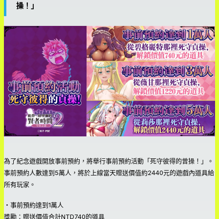
操！」
為了紀念遊戲開放事前預約，將舉行事前預約活動「死守彼得的曾操！」。
事前預約人數達到5萬人，將於上線當天贈送價值約2440元的遊戲內道具給
所有玩家。
・事前預約達到1萬人
獎勵：贈送價值合計NTD740的道具