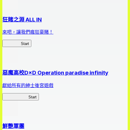
狂賭之淵 ALL IN
來吧，讓我們瘋狂豪賭！
狂賭之淵
Start
惡魔高校D×D Operation paradise infinity
獻給所有的紳士後宮遊戲
惡魔高校D×D
Start
鮮艷軍團