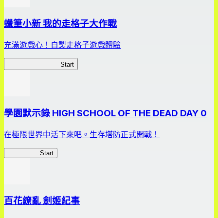
蠟筆小新 我的走格子大作戰
充滿遊戲心！自製走格子遊戲體驗
我的走格子大作戰
Start
學園默示錄 HIGH SCHOOL OF THE DEAD DAY 0
在極限世界中活下來吧。生存塔防正式開戰！
HOTDZero
Start
百花繚亂 劍姬紀事