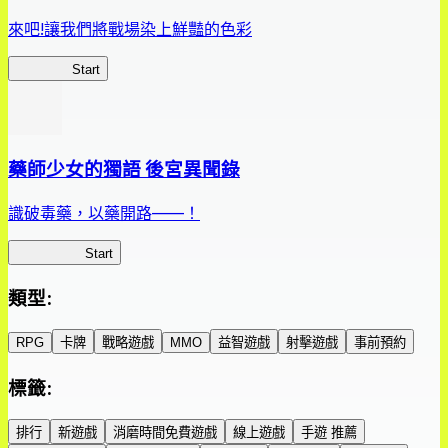
來吧!讓我們將戰場染上鮮豔的色彩
鮮艷軍團
Start
藥師少女的獨語 後宮異聞錄
識破毒藥，以藥開路——！
藥屋異聞錄
Start
類型
:
RPG
卡牌
戰略遊戲
MMO
益智遊戲
射擊遊戲
事前預約
標籤
:
排行
新遊戲
消磨時間免費遊戲
線上遊戲
手遊 推薦