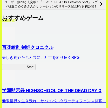
ユーザー数20万人突破！「BLACK LAGOON Heaven's Shot」レヴ
ィ役豊口めぐみさんがナレーションのリリース記念PVを初公開！
おすすめゲーム
百花繚乱 剣姫クロニクル
美しき剣姫たちと共に、乱世を斬り拓くRPG
剣姫クロニクル
Start
学園黙示録 HIGHSCHOOL OF THE DEAD DAY 0
極限世界を生き残れ。サバイバルタワーディフェンス開幕！