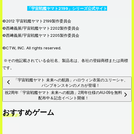
「宇宙戦艦ヤマト2199」シリーズ公式サイト
©2012 宇宙戦艦ヤマト2199製作委員会
©西﨑義展/宇宙戦艦ヤマト2202製作委員会
©西﨑義展/宇宙戦艦ヤマト2205製作委員会
©CTW, INC. All rights reserved.
※その他記載されている会社名、製品名は、各社の登録商標または商標
です。
「宇宙戦艦ヤマト 未来への航路」ハロウィン衣装のユリーシャ、
パンプキンスキンのメカが登場！
祝2周年「宇宙戦艦ヤマト 未来への航路」2周年仕様のAU-09を無料
配布中＆記念イベント開催！
おすすめゲーム