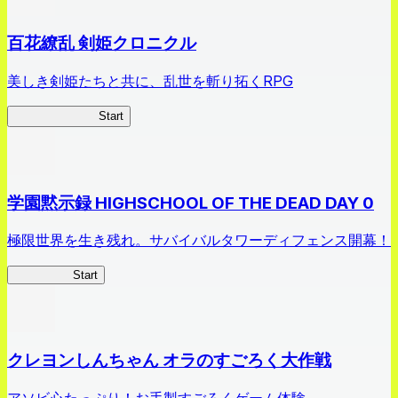
百花繚乱 剣姫クロニクル
美しき剣姫たちと共に、乱世を斬り拓くRPG
剣姫クロニクル
Start
学園黙示録 HIGHSCHOOL OF THE DEAD DAY 0
極限世界を生き残れ。サバイバルタワーディフェンス開幕！
HOTDZero
Start
クレヨンしんちゃん オラのすごろく大作戦
アソビ心たっぷり！お手製すごろくゲーム体験