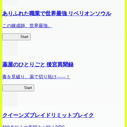
ありふれた職業で世界最強 リベリオンソウル
この錬成師、世界最強。
ありリベ
Start
薬屋のひとりごと 後宮異聞録
毒を見破り、薬で切り拓け――！
薬屋異聞録
Start
クイーンズブレイドリミットブレイク