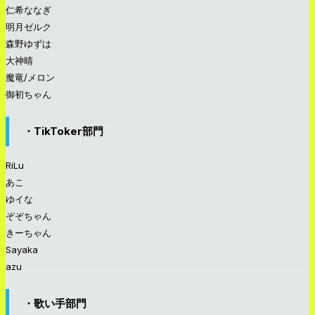
仁希ななぎ
明月ゼルク
森野ゆずは
大神晴
魔竜/メロン
御初ちゃん
・TikToker部門
RiLu
あこ
ゆイな
ぞぞちゃん
きーちゃん
Sayaka
azu
・歌い手部門