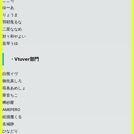
こころ
ゆーあ
りょうま
羽耶兎るな
二星ななめ
対々和やよい
音琴うゆ
・Vtuver部門
白熊イヴ
御先真しろ
苺条あめしょ
翠音ちこ
稀紗蘿
AMEPERO
絵描魔くる
名城静
ひなどり