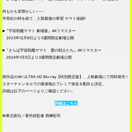
何もかも皆懐かしい――
半世紀の時を経て、人類最後の希望 ヤマト抜錨!!
■『宇宙戦艦ヤマト 劇場版』4Kリマスター
2023年12月8日より3週間限定劇場公開
■『さらば宇宙戦艦ヤマト 愛の戦士たち』4Kリマスター
2024年1月5日より3週間限定劇場公開
両作品の4K ULTRA HD Blu-ray【特別限定版】、上映劇場にて同時発売！
スターチャンネルでの最速独占プレミア放送＆配信も決定。
詳細は以下のページよりご確認ください。
詳細はこちら
©東北新社／著作総監修 西﨑彰司