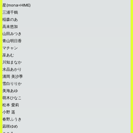
星(mona=HIME)
三浦千鶴
稲森のあ
高未悠加
山田みつき
青山明日香
マチャン
巫あむ
川知まなか
水品あかり
溝岡 美沙季
雪白りりか
美海あゆ
萌木ひなこ
松本 愛莉
小野 遥
春野ふうき
凪咲ゆめ