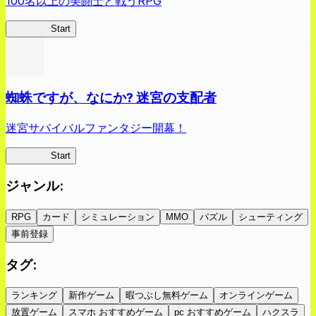
100名以上の美闘士と戦うRPG
クイブレ
Start
蜘蛛ですが、なにか? 迷宮の支配者
迷宮サバイバルファンタジー開幕！
蜘蛛ラビ
Start
ジャンル
:
RPG
カード
シミュレーション
MMO
パズル
シューティング
事前登録
タグ
:
ランキング
新作ゲーム
暇つぶし無料ゲーム
オンラインゲーム
放置ゲーム
スマホ おすすめゲーム
pc おすすめゲーム
ハクスラ