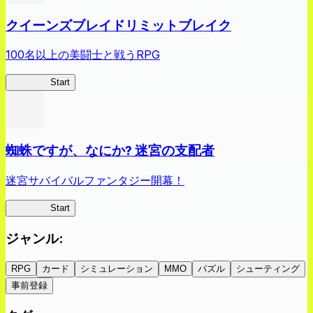
クイーンズブレイドリミットブレイク
100名以上の美闘士と戦うRPG
クイブレ
Start
蜘蛛ですが、なにか? 迷宮の支配者
迷宮サバイバルファンタジー開幕！
蜘蛛ラビ
Start
ジャンル
:
RPG
カード
シミュレーション
MMO
パズル
シューティング
事前登録