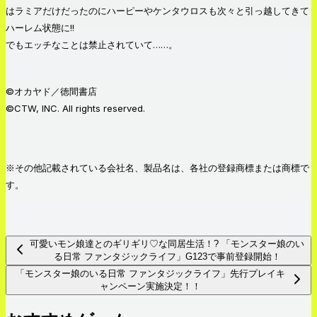
はラミアだけだったのにハーピーやケンタウロスも次々と引っ越してきて
ハーレム状態に!!
でもエッチなことは禁止されていて……。
©オカヤド／徳間書店
©CTW, INC. All rights reserved.
※その他記載されている会社名、製品名は、各社の登録商標または商標で
す。
可愛いモン娘達とのギリギリ♡な同居生活！? 「モンスター娘のい
る日常 ファンタジックライフ」G123で事前登録開始！
「モンスター娘のいる日常 ファンタジックライフ」先行プレイキ
ャンペーン実施決定！！