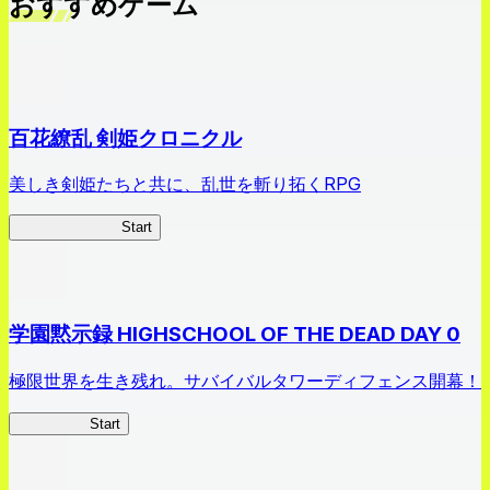
おすすめゲーム
百花繚乱 剣姫クロニクル
美しき剣姫たちと共に、乱世を斬り拓くRPG
剣姫クロニクル
Start
学園黙示録 HIGHSCHOOL OF THE DEAD DAY 0
極限世界を生き残れ。サバイバルタワーディフェンス開幕！
HOTDZero
Start