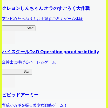
クレヨンしんちゃん オラのすごろく大作戦
アソビ心たっぷり！お手製すごろくゲーム体験
オラすご大作戦
Start
ハイスクールD×D Operation paradise infinity
全紳士に捧げるハーレムゲーム
ハイスクール
Start
ビビッドアーミー
育成がカギを握る美少女戦略ゲーム！