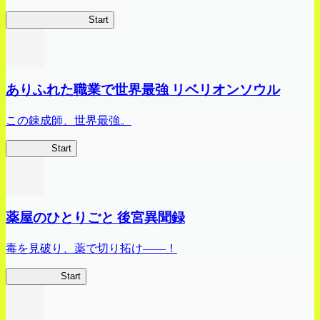
ビビッドアーミー
Start
ありふれた職業で世界最強 リベリオンソウル
この錬成師、世界最強。
ありリベ
Start
薬屋のひとりごと 後宮異聞録
毒を見破り、薬で切り拓け――！
薬屋異聞録
Start