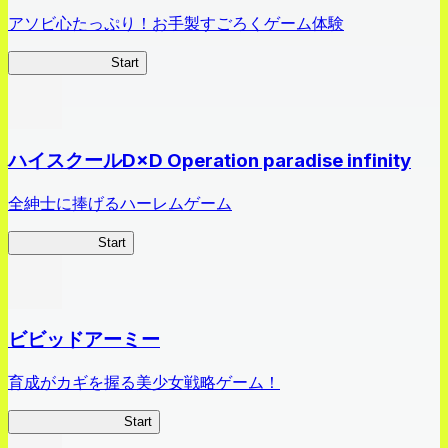
アソビ心たっぷり！お手製すごろくゲーム体験
オラすご大作戦
Start
ハイスクールD×D Operation paradise infinity
全紳士に捧げるハーレムゲーム
ハイスクール
Start
ビビッドアーミー
育成がカギを握る美少女戦略ゲーム！
ビビッドアーミー
Start