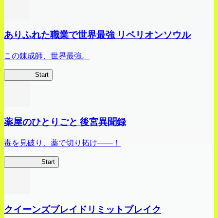
ありふれた職業で世界最強 リベリオンソウル
この錬成師、世界最強。
ありリベ
Start
薬屋のひとりごと 後宮異聞録
毒を見破り、薬で切り拓け――！
薬屋異聞録
Start
クイーンズブレイドリミットブレイク