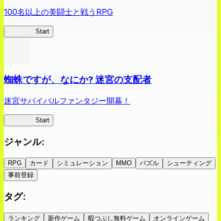
100名以上の美闘士と戦うRPG
クイブレ
Start
蜘蛛ですが、なにか? 迷宮の支配者
迷宮サバイバルファンタジー開幕！
蜘蛛ラビ
Start
ジャンル
:
RPG
カード
シミュレーション
MMO
パズル
シューティング
事前登録
タグ
:
ランキング
新作ゲーム
暇つぶし無料ゲーム
オンラインゲーム