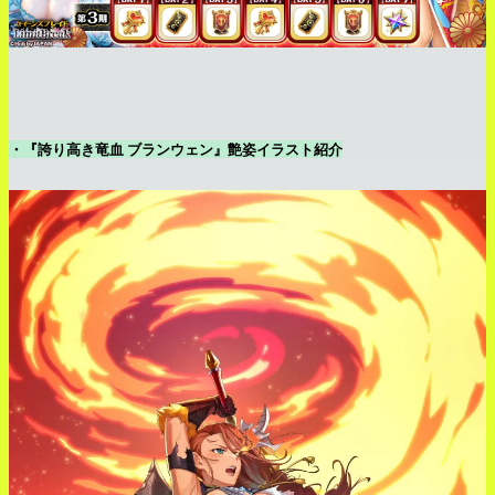
・『誇り高き竜血 ブランウェン』艶姿イラスト紹介