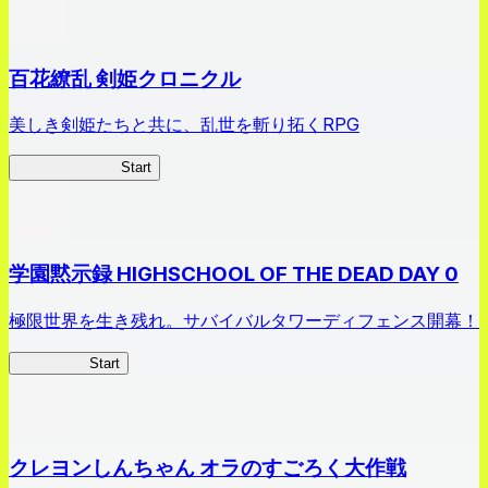
百花繚乱 剣姫クロニクル
美しき剣姫たちと共に、乱世を斬り拓くRPG
剣姫クロニクル
Start
学園黙示録 HIGHSCHOOL OF THE DEAD DAY 0
極限世界を生き残れ。サバイバルタワーディフェンス開幕！
HOTDZero
Start
クレヨンしんちゃん オラのすごろく大作戦