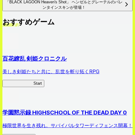
「BLACK LAGOON Heaven's Shot」 ヘンゼルとグレーテルのバレ
ンタインスキンが登場！
おすすめゲーム
百花繚乱 剣姫クロニクル
美しき剣姫たちと共に、乱世を斬り拓くRPG
剣姫クロニクル
Start
学園黙示録 HIGHSCHOOL OF THE DEAD DAY 0
極限世界を生き残れ。サバイバルタワーディフェンス開幕！