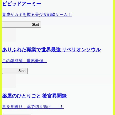
ビビッドアーミー
育成がカギを握る美少女戦略ゲーム！
ビビッドアーミー
Start
ありふれた職業で世界最強 リベリオンソウル
この錬成師、世界最強。
ありリベ
Start
薬屋のひとりごと 後宮異聞録
毒を見破り、薬で切り拓け――！