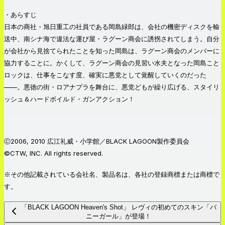
・あらすじ
日本の商社・旭日重工の社員である岡島緑郎は、会社の機密ディスクを輸
送中、南シナ海で違法な運び屋・ラグーン商会に誘拐されてしまう。自分
が会社から見捨てられたことを知った岡島は、ラグーン商会のメンバーに
協力することに。かくして、ラグーン商会の見習い水夫となった岡島こと
ロックは、仕事をこなす度、確実に悪党として覚醒していくのだった
——。悪徳の街・ロアナプラを舞台に、悪党どもが繰り広げる、スタイリ
ッシュ＆ハードボイルド・ガンアクション！
Ⓒ2006, 2010 広江礼威・小学館／BLACK LAGOON製作委員会
©CTW, INC. All rights reserved.
※その他記載されている会社名、製品名は、各社の登録商標または商標で
す。
「BLACK LAGOON Heaven's Shot」 レヴィの初めてのスキン「バ
ニーガール」が登場！