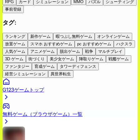
RPG
カード
シミュレーション
MMO
パズル
シューティング
事前登録
タグ
:
ランキング
新作ゲーム
暇つぶし無料ゲーム
オンラインゲーム
放置ゲーム
スマホ おすすめゲーム
pc おすすめゲーム
ハクスラ
人気ゲーム
アニメゲーム
脱出ゲーム
戦争
マルチプレイ
3D ゲーム
街づくり
美少女ゲーム
陣取りゲーム
戦艦ゲーム
ファンタジー
育成ゲーム
タワーディフェンス
経営シミュレーション
異世界転生
G123ゲームトップ
無料ゲーム（ブラウザゲーム）一覧