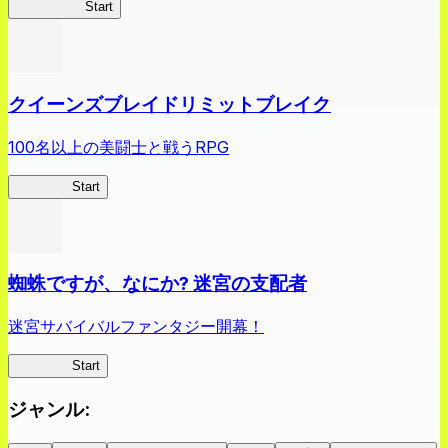
薬屋異聞録
Start
クイーンズブレイドリミットブレイク
100名以上の美闘士と戦うRPG
クイブレ
Start
蜘蛛ですが、なにか? 迷宮の支配者
迷宮サバイバルファンタジー開幕！
蜘蛛ラビ
Start
ジャンル
: