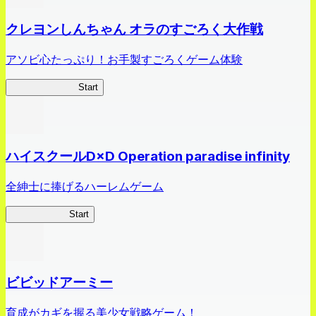
クレヨンしんちゃん オラのすごろく大作戦
アソビ心たっぷり！お手製すごろくゲーム体験
オラすご大作戦
Start
ハイスクールD×D Operation paradise infinity
全紳士に捧げるハーレムゲーム
ハイスクール
Start
ビビッドアーミー
育成がカギを握る美少女戦略ゲーム！