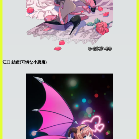
江口 結瞳(可憐な小悪魔)