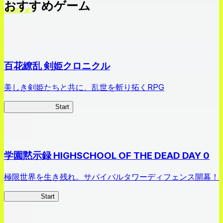
おすすめゲーム
百花繚乱 剣姫クロニクル
美しき剣姫たちと共に、乱世を斬り拓くRPG
剣姫クロニクル
Start
学園黙示録 HIGHSCHOOL OF THE DEAD DAY 0
極限世界を生き残れ。サバイバルタワーディフェンス開幕！
HOTDZero
Start