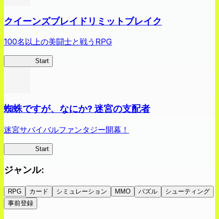
クイーンズブレイドリミットブレイク
100名以上の美闘士と戦うRPG
クイブレ
Start
蜘蛛ですが、なにか? 迷宮の支配者
迷宮サバイバルファンタジー開幕！
蜘蛛ラビ
Start
ジャンル
:
RPG
カード
シミュレーション
MMO
パズル
シューティング
事前登録