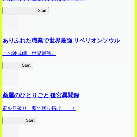
ビビッドアーミー
Start
ありふれた職業で世界最強 リベリオンソウル
この錬成師、世界最強。
ありリベ
Start
薬屋のひとりごと 後宮異聞録
毒を見破り、薬で切り拓け――！
薬屋異聞録
Start