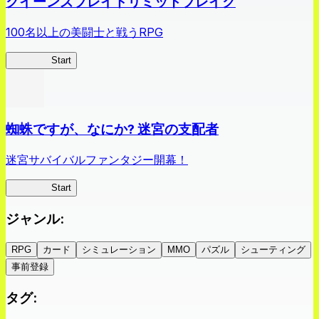
クイーンズブレイドリミットブレイク
100名以上の美闘士と戦うRPG
クイブレ
Start
蜘蛛ですが、なにか? 迷宮の支配者
迷宮サバイバルファンタジー開幕！
蜘蛛ラビ
Start
ジャンル
:
RPG
カード
シミュレーション
MMO
パズル
シューティング
事前登録
タグ
: