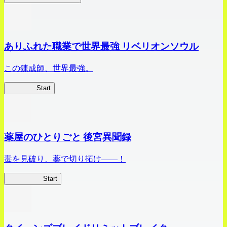
ありふれた職業で世界最強 リベリオンソウル
この錬成師、世界最強。
ありリベ
Start
薬屋のひとりごと 後宮異聞録
毒を見破り、薬で切り拓け――！
薬屋異聞録
Start