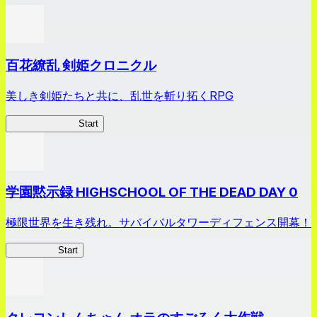
百花繚乱 剣姫クロニクル
美しき剣姫たちと共に、乱世を斬り拓くRPG
剣姫クロニクル
Start
学園黙示録 HIGHSCHOOL OF THE DEAD DAY 0
極限世界を生き残れ。サバイバルタワーディフェンス開幕！
HOTDZero
Start