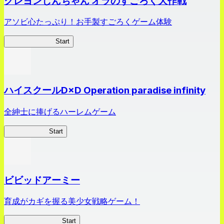
クレヨンしんちゃん オラのすごろく大作戦
アソビ心たっぷり！お手製すごろくゲーム体験
オラすご大作戦
Start
ハイスクールD×D Operation paradise infinity
全紳士に捧げるハーレムゲーム
ハイスクール
Start
ビビッドアーミー
育成がカギを握る美少女戦略ゲーム！
ビビッドアーミー
Start