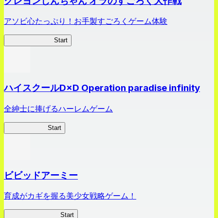
クレヨンしんちゃん オラのすごろく大作戦
アソビ心たっぷり！お手製すごろくゲーム体験
オラすご大作戦
Start
ハイスクールD×D Operation paradise infinity
全紳士に捧げるハーレムゲーム
ハイスクール
Start
ビビッドアーミー
育成がカギを握る美少女戦略ゲーム！
ビビッドアーミー
Start