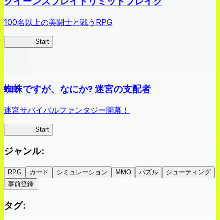
クイーンズブレイドリミットブレイク
100名以上の美闘士と戦うRPG
クイブレ
Start
蜘蛛ですが、なにか? 迷宮の支配者
迷宮サバイバルファンタジー開幕！
蜘蛛ラビ
Start
ジャンル
:
RPG
カード
シミュレーション
MMO
パズル
シューティング
事前登録
タグ
: