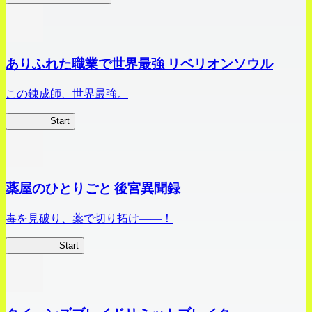
ありふれた職業で世界最強 リベリオンソウル
この錬成師、世界最強。
ありリベ
Start
薬屋のひとりごと 後宮異聞録
毒を見破り、薬で切り拓け――！
薬屋異聞録
Start