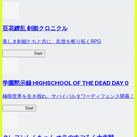
百花繚乱 剣姫クロニクル
美しき剣姫たちと共に、乱世を斬り拓くRPG
剣姫クロニクル
Start
学園黙示録 HIGHSCHOOL OF THE DEAD DAY 0
極限世界を生き残れ。サバイバルタワーディフェンス開幕！
HOTDZero
Start