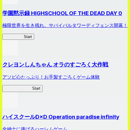
学園黙示録 HIGHSCHOOL OF THE DEAD DAY 0
極限世界を生き残れ。サバイバルタワーディフェンス開幕！
HOTDZero
Start
クレヨンしんちゃん オラのすごろく大作戦
アソビ心たっぷり！お手製すごろくゲーム体験
オラすご大作戦
Start
ハイスクールD×D Operation paradise infinity
全紳士に捧げるハーレムゲーム