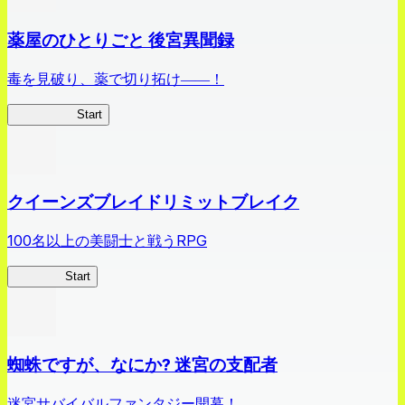
薬屋のひとりごと 後宮異聞録
毒を見破り、薬で切り拓け――！
薬屋異聞録
Start
クイーンズブレイドリミットブレイク
100名以上の美闘士と戦うRPG
クイブレ
Start
蜘蛛ですが、なにか? 迷宮の支配者
迷宮サバイバルファンタジー開幕！