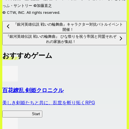
っふ・サントリー ©加藤直之
© CTW, INC. All rights reserved.
『銀河英雄伝説 戦いの輪舞曲』キャラクター対抗バトルイベント
開催！
『銀河英雄伝説 戦いの輪舞曲』 ひな祭りを祝う帝国と同盟それぞ
れの家族が集結！
おすすめゲーム
百花繚乱 剣姫クロニクル
美しき剣姫たちと共に、乱世を斬り拓くRPG
剣姫クロニクル
Start