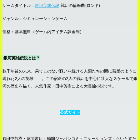
ゲームタイトル：
銀河英雄伝説
戦いの輪舞曲(ロンド)
ジャンル：シミュレーションゲーム
価格：基本無料（ゲーム内アイテム課金制）
銀河英雄伝説とは？
数千年後の未来、果てしのない戦いを続ける人類たちの間に彗星のように
現れた2人の英雄――。この宿命の2人の戦いを中心に壮大なスケールで銀
河の歴史を描く、人気作家・田中芳樹による大長編小説です。
公式サイト
©田中芳樹・徳間書店・徳間ジャパンコミュニケーションズ・らいとすた