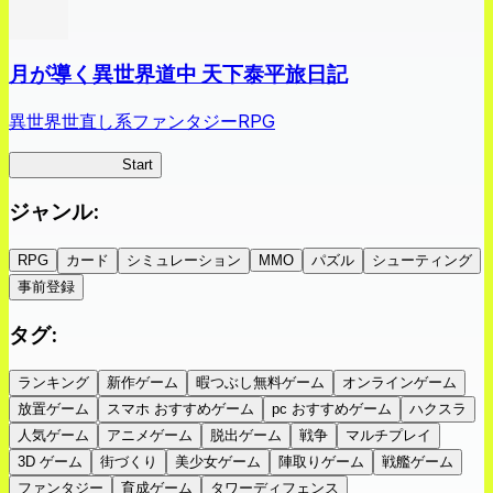
月が導く異世界道中 天下泰平旅日記
異世界世直し系ファンタジーRPG
ツキミチ旅日記
Start
ジャンル
:
RPG
カード
シミュレーション
MMO
パズル
シューティング
事前登録
タグ
:
ランキング
新作ゲーム
暇つぶし無料ゲーム
オンラインゲーム
放置ゲーム
スマホ おすすめゲーム
pc おすすめゲーム
ハクスラ
人気ゲーム
アニメゲーム
脱出ゲーム
戦争
マルチプレイ
3D ゲーム
街づくり
美少女ゲーム
陣取りゲーム
戦艦ゲーム
ファンタジー
育成ゲーム
タワーディフェンス