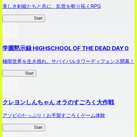
美しき剣姫たちと共に、乱世を斬り拓くRPG
剣姫クロニクル
Start
学園黙示録 HIGHSCHOOL OF THE DEAD DAY 0
極限世界を生き残れ。サバイバルタワーディフェンス開幕！
HOTDZero
Start
クレヨンしんちゃん オラのすごろく大作戦
アソビ心たっぷり！お手製すごろくゲーム体験
オラすご大作戦
Start