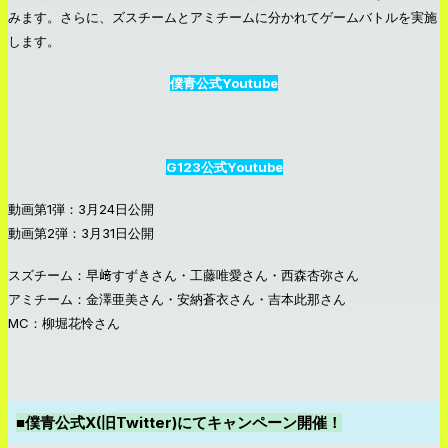
みます。さらに、ズスチームとアミチームに分かれてゲームバトルを実施
します。
僕青公式Youtube
G123公式Youtube
動画第1弾：3月24日公開
動画第2弾：3月31日公開
スズチーム：早﨑すずきさん・工藤唯愛さん・⻄森杏弥さん
アミチーム：金澤亜美さん・安納蒼衣さん・吉本此那さん
MC：柳堀花怜さん
■僕青公式X(旧Twitter)にてキャンペーン開催！