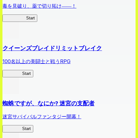
毒を見破り、薬で切り拓け――！
薬屋異聞録
Start
クイーンズブレイドリミットブレイク
100名以上の美闘士と戦うRPG
クイブレ
Start
蜘蛛ですが、なにか? 迷宮の支配者
迷宮サバイバルファンタジー開幕！
蜘蛛ラビ
Start