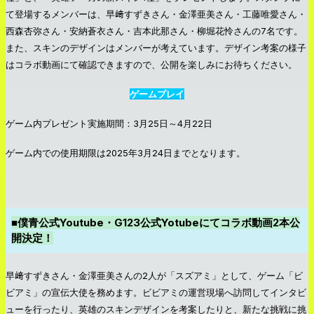
て登場するメンバーは、早﨑すずきさん・金澤亜美さん・工藤唯愛さん・
⻄森杏弥さん・安納蒼衣さん・吉本此那さん・柳堀花怜さんの7名です。
また、スキンのデザインはメンバーが考えています。デザイン考案の様子
はコラボ動画にて確認できますので、公開を楽しみにお待ちください。
ゲームプレイ
ゲーム内プレゼント実施期間：3月25日～4月22日
ゲーム内での使用期限は2025年3月24日までとなります。
■僕青公式Youtube・G123公式Yotubeにてコラボ動画2本公
開決定！
早﨑すずきさん・金澤亜美さんの2人が「スズアミ」として、ゲーム「ビ
ビアミ」の宣伝大使を務めます。ビビアミの運営現場へ訪問してインタビ
ューを行ったり、英雄のスキンデザインを考案したりと、新たな挑戦に挑