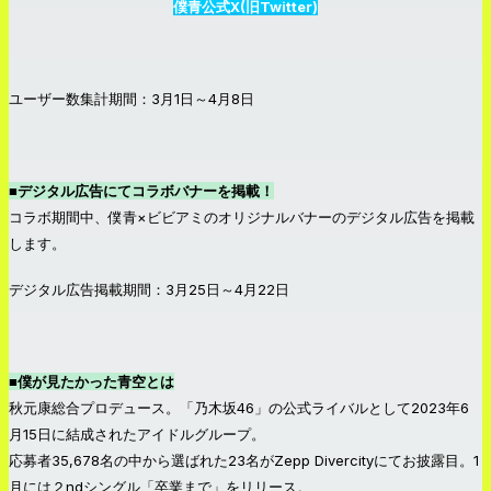
僕青公式X(旧Twitter)
ユーザー数集計期間：3月1日～4月8日
■デジタル広告にてコラボバナーを掲載！
コラボ期間中、僕青×ビビアミのオリジナルバナーのデジタル広告を掲載
します。
デジタル広告掲載期間：3月25日～4月22日
■僕が見たかった青空とは
秋元康総合プロデュース。「乃木坂46」の公式ライバルとして2023年6
月15日に結成されたアイドルグループ。
応募者35,678名の中から選ばれた23名がZepp Divercityにてお披露目。1
月には２ndシングル「卒業まで」をリリース。