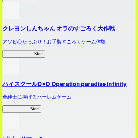
クレヨンしんちゃん オラのすごろく大作戦
アソビ心たっぷり！お手製すごろくゲーム体験
オラすご大作戦
Start
ハイスクールD×D Operation paradise infinity
全紳士に捧げるハーレムゲーム
ハイスクール
Start