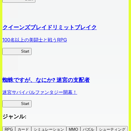
クイーンズブレイドリミットブレイク
100名以上の美闘士と戦うRPG
クイブレ
Start
蜘蛛ですが、なにか? 迷宮の支配者
迷宮サバイバルファンタジー開幕！
蜘蛛ラビ
Start
ジャンル
:
RPG
カード
シミュレーション
MMO
パズル
シューティング