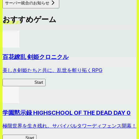
サーバー統合のお知らせ
おすすめゲーム
百花繚乱 剣姫クロニクル
美しき剣姫たちと共に、乱世を斬り拓くRPG
剣姫クロニクル
Start
学園黙示録 HIGHSCHOOL OF THE DEAD DAY 0
極限世界を生き残れ。サバイバルタワーディフェンス開幕！
HOTDZero
Start