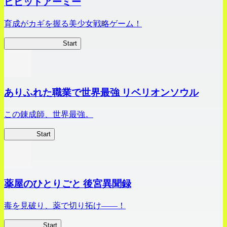
ビビッドアーミー
育成がカギを握る美少女戦略ゲーム！
ビビッドアーミー
Start
ありふれた職業で世界最強 リベリオンソウル
この錬成師、世界最強。
ありリベ
Start
薬屋のひとりごと 後宮異聞録
毒を見破り、薬で切り拓け――！
薬屋異聞録
Start