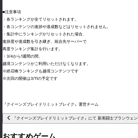
■注意事項
・各ランキングが全てリセットされます。
・各コンテンツの進捗や達成数などはリセットされません。
・集計中にランキングがリセットされた場合、
進捗度や達成数を引き継ぎ、統合先サーバーで
再度ランキング集計を行います。
・3/4から1週間の間、
越境コンテンツがご利用いただけなくなります。
※絶召喚ランキングも越境コンテンツです
※次回の開催は3/11の予定です
『クイーンズブレイドリミットブレイク』運営チーム
『クイーンズブレイドリミットブレイク』にて 新美闘士ブランウェ
おすすめゲーム