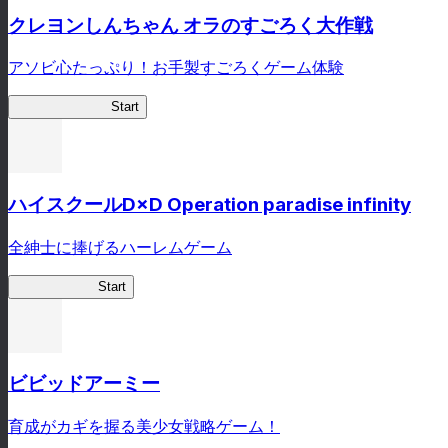
クレヨンしんちゃん オラのすごろく大作戦
アソビ心たっぷり！お手製すごろくゲーム体験
オラすご大作戦
Start
ハイスクールD×D Operation paradise infinity
全紳士に捧げるハーレムゲーム
ハイスクール
Start
ビビッドアーミー
育成がカギを握る美少女戦略ゲーム！