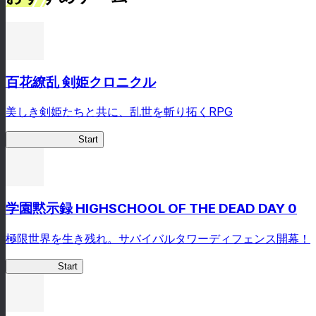
百花繚乱 剣姫クロニクル
美しき剣姫たちと共に、乱世を斬り拓くRPG
剣姫クロニクル
Start
学園黙示録 HIGHSCHOOL OF THE DEAD DAY 0
極限世界を生き残れ。サバイバルタワーディフェンス開幕！
HOTDZero
Start