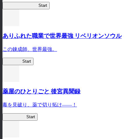
ビビッドアーミー
Start
ありふれた職業で世界最強 リベリオンソウル
この錬成師、世界最強。
ありリベ
Start
薬屋のひとりごと 後宮異聞録
毒を見破り、薬で切り拓け――！
薬屋異聞録
Start