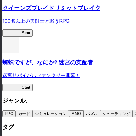
クイーンズブレイドリミットブレイク
100名以上の美闘士と戦うRPG
クイブレ
Start
蜘蛛ですが、なにか? 迷宮の支配者
迷宮サバイバルファンタジー開幕！
蜘蛛ラビ
Start
ジャンル
:
RPG
カード
シミュレーション
MMO
パズル
シューティング
タグ
: