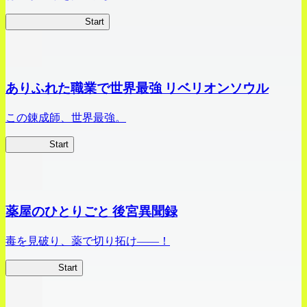
ビビッドアーミー
Start
ありふれた職業で世界最強 リベリオンソウル
この錬成師、世界最強。
ありリベ
Start
薬屋のひとりごと 後宮異聞録
毒を見破り、薬で切り拓け――！
薬屋異聞録
Start