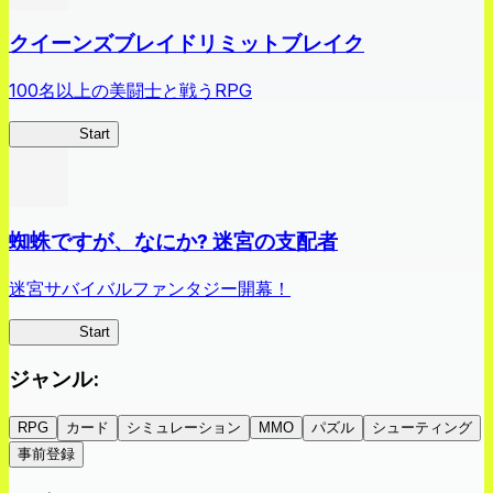
クイーンズブレイドリミットブレイク
100名以上の美闘士と戦うRPG
クイブレ
Start
蜘蛛ですが、なにか? 迷宮の支配者
迷宮サバイバルファンタジー開幕！
蜘蛛ラビ
Start
ジャンル
:
RPG
カード
シミュレーション
MMO
パズル
シューティング
事前登録