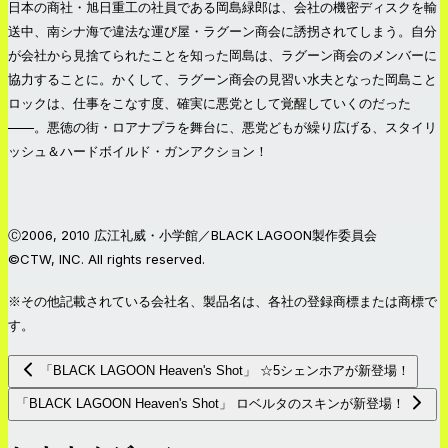
日本の商社・旭日重工の社員である岡島緑郎は、会社の機密ディスクを輸
送中、南シナ海で違法な運び屋・ラグーン商会に誘拐されてしまう。自分
が会社から見捨てられたことを知った岡島は、ラグーン商会のメンバーに
協力することに。かくして、ラグーン商会の見習い水夫となった岡島こと
ロックは、仕事をこなす度、確実に悪党として覚醒していくのだった
——。悪徳の街・ロアナプラを舞台に、悪党どもが繰り広げる、スタイリ
ッシュ＆ハードボイルド・ガンアクション！
Ⓒ2006, 2010 広江礼威・小学館／BLACK LAGOON製作委員会
©CTW, INC. All rights reserved.
※その他記載されている会社名、製品名は、各社の登録商標または商標で
す。
「BLACK LAGOON Heaven's Shot」 ☆5シェンホアが新登場！
「BLACK LAGOON Heaven's Shot」 ロベルタのスキンが新登場！