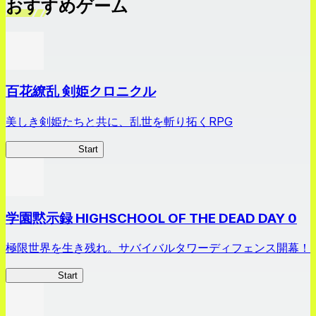
おすすめゲーム
百花繚乱 剣姫クロニクル
美しき剣姫たちと共に、乱世を斬り拓くRPG
剣姫クロニクル
Start
学園黙示録 HIGHSCHOOL OF THE DEAD DAY 0
極限世界を生き残れ。サバイバルタワーディフェンス開幕！
HOTDZero
Start