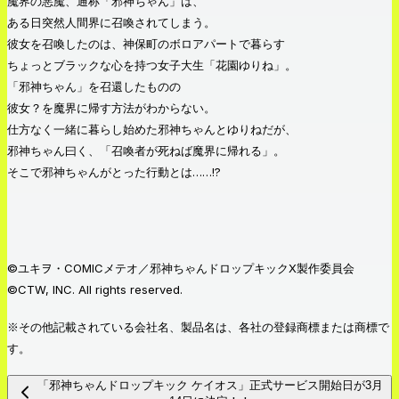
魔界の悪魔、通称「邪神ちゃん」は、
ある日突然人間界に召喚されてしまう。
彼女を召喚したのは、神保町のボロアパートで暮らす
ちょっとブラックな心を持つ女子大生「花園ゆりね」。
「邪神ちゃん」を召還したものの
彼女？を魔界に帰す方法がわからない。
仕方なく一緒に暮らし始めた邪神ちゃんとゆりねだが、
邪神ちゃん曰く、「召喚者が死ねば魔界に帰れる」。
そこで邪神ちゃんがとった行動とは……!?
©ユキヲ・COMICメテオ／邪神ちゃんドロップキックX製作委員会
©CTW, INC. All rights reserved.
※その他記載されている会社名、製品名は、各社の登録商標または商標で
す。
「邪神ちゃんドロップキック ケイオス」正式サービス開始日が3月