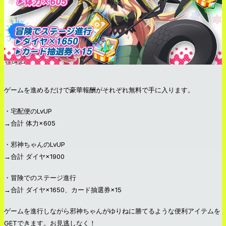
ゲームを進めるだけで豪華報酬がそれぞれ無料で手に入ります。
・宅配便のLvUP
→合計 体力×605
・邪神ちゃんのLvUP
→合計 ダイヤ×1900
・冒険でのステージ進行
→合計 ダイヤ×1650、カード抽選券×15
ゲームを進行しながら邪神ちゃんがゆりねに勝てるような便利アイテムを
GETできます。お見逃しなく！