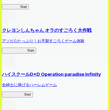
HOTDZero
Start
クレヨンしんちゃん オラのすごろく大作戦
アソビ心たっぷり！お手製すごろくゲーム体験
オラすご大作戦
Start
ハイスクールD×D Operation paradise infinity
全紳士に捧げるハーレムゲーム
ハイスクール
Start