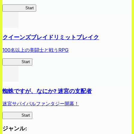
薬屋異聞録
Start
クイーンズブレイドリミットブレイク
100名以上の美闘士と戦うRPG
クイブレ
Start
蜘蛛ですが、なにか? 迷宮の支配者
迷宮サバイバルファンタジー開幕！
蜘蛛ラビ
Start
ジャンル
: