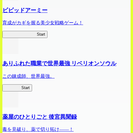
ビビッドアーミー
育成がカギを握る美少女戦略ゲーム！
ビビッドアーミー
Start
ありふれた職業で世界最強 リベリオンソウル
この錬成師、世界最強。
ありリベ
Start
薬屋のひとりごと 後宮異聞録
毒を見破り、薬で切り拓け――！