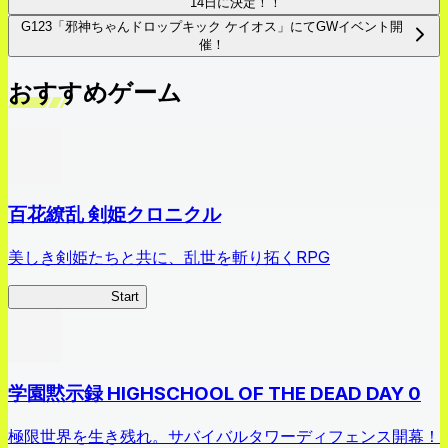
14日に決定！！
G123「邪神ちゃんドロップキック ケイオス」にてGWイベント開
催！
おすすめゲーム
百花繚乱 剣姫クロニクル
美しき剣姫たちと共に、乱世を斬り拓くRPG
剣姫クロニクル
Start
学園黙示録 HIGHSCHOOL OF THE DEAD DAY 0
極限世界を生き残れ。サバイバルタワーディフェンス開幕！