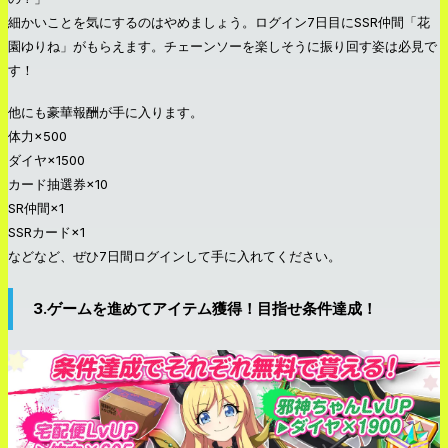
細かいことを気にするのはやめましょう。ログイン7日目にSSR仲間「花
園ゆりね」がもらえます。チェーンソーを楽しそうに振り回す姿は必見で
す！
他にも豪華報酬が手に入ります。
体力×500
ダイヤ×1500
カード抽選券×10
SR仲間×1
SSRカード×1
などなど、ぜひ7日間ログインして手に入れてください。
3.ゲームを進めてアイテム獲得！目指せ条件達成！