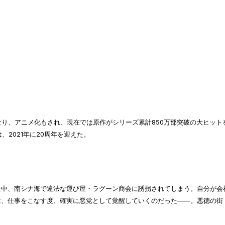
載となり、アニメ化もされ、現在では原作がシリーズ累計850万部突破の大ヒット
2021年に20周年を迎えた。
送中、南シナ海で違法な運び屋・ラグーン商会に誘拐されてしまう。自分が会
は、仕事をこなす度、確実に悪党として覚醒していくのだった——。悪徳の街