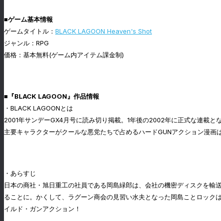
■ゲーム基本情報
ゲームタイトル：
BLACK LAGOON Heaven's Shot
ジャンル：RPG
価格：基本無料(ゲーム内アイテム課金制)
■『BLACK LAGOON』作品情報
・BLACK LAGOONとは
2001年サンデーGX4月号に読み切り掲載。1年後の2002年に正式な連
主要キャラクターがクールな悪党たちで占めるハードGUNアクション漫画は、
・あらすじ
日本の商社・旭日重工の社員である岡島緑郎は、会社の機密ディスクを輸
ることに。かくして、ラグーン商会の見習い水夫となった岡島ことロック
イルド・ガンアクション！