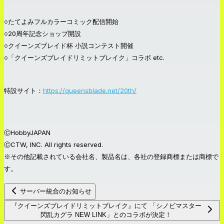
○たてよみフルカラーコミック配信開始
○20周年記念ショップ開設
○クイーンズブレイド杯 小説コンテスト開催
○「クイーンズブレイドリミットブレイク」コラボ etc.
特設サイト：
https://queensblade.net/20th/
Ⓒ
HobbyJAPAN
Ⓒ
CTW, INC. All rights reserved.
※その他記載されている会社名、製品名は、各社の登録商標または商標で
す。
サーバー統合のお知らせ
『クイーンズブレイドリミットブレイク』にて 「シノビマスター
閃乱カグラ NEW LINK」とのコラボが決定！