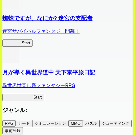
蜘蛛ですが、なにか? 迷宮の支配者
迷宮サバイバルファンタジー開幕！
蜘蛛ラビ
Start
月が導く異世界道中 天下泰平旅日記
異世界世直し系ファンタジーRPG
ツキミチ旅日記
Start
ジャンル
:
RPG
カード
シミュレーション
MMO
パズル
シューティング
事前登録