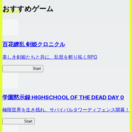
おすすめゲーム
百花繚乱 剣姫クロニクル
美しき剣姫たちと共に、乱世を斬り拓くRPG
剣姫クロニクル
Start
学園黙示録 HIGHSCHOOL OF THE DEAD DAY 0
極限世界を生き残れ。サバイバルタワーディフェンス開幕！
HOTDZero
Start