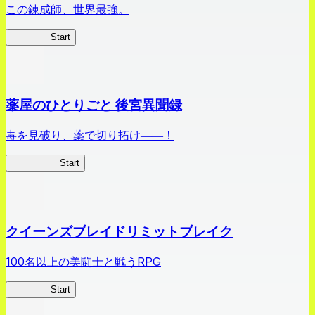
この錬成師、世界最強。
ありリベ
Start
薬屋のひとりごと 後宮異聞録
毒を見破り、薬で切り拓け――！
薬屋異聞録
Start
クイーンズブレイドリミットブレイク
100名以上の美闘士と戦うRPG
クイブレ
Start