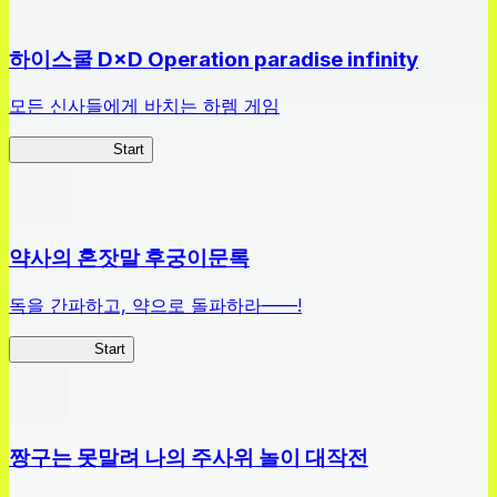
하이스쿨 D×D Operation paradise infinity
모든 신사들에게 바치는 하렘 게임
하이스쿨 D×D
Start
약사의 혼잣말 후궁이문록
독을 간파하고, 약으로 돌파하라——!
약사이문록
Start
짱구는 못말려 나의 주사위 놀이 대작전