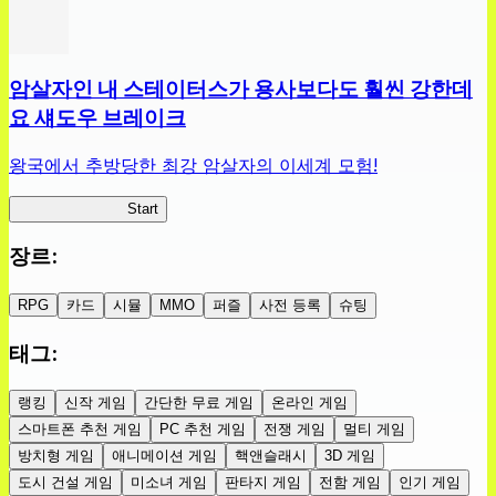
암살자인 내 스테이터스가 용사보다도 훨씬 강한데
요 섀도우 브레이크
왕국에서 추방당한 최강 암살자의 이세계 모험!
섀도우 브레이크
Start
장르
:
RPG
카드
시뮬
MMO
퍼즐
사전 등록
슈팅
태그
:
랭킹
신작 게임
간단한 무료 게임
온라인 게임
스마트폰 추천 게임
PC 추천 게임
전쟁 게임
멀티 게임
방치형 게임
애니메이션 게임
핵앤슬래시
3D 게임
도시 건설 게임
미소녀 게임
판타지 게임
전함 게임
인기 게임