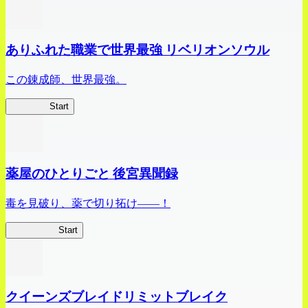
ありふれた職業で世界最強 リベリオンソウル
この錬成師、世界最強。
ありリベ
Start
薬屋のひとりごと 後宮異聞録
毒を見破り、薬で切り拓け――！
薬屋異聞録
Start
クイーンズブレイドリミットブレイク