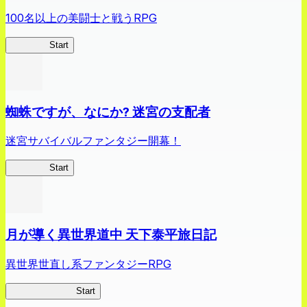
100名以上の美闘士と戦うRPG
クイブレ
Start
蜘蛛ですが、なにか? 迷宮の支配者
迷宮サバイバルファンタジー開幕！
蜘蛛ラビ
Start
月が導く異世界道中 天下泰平旅日記
異世界世直し系ファンタジーRPG
ツキミチ旅日記
Start