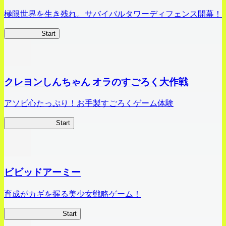
極限世界を生き残れ。サバイバルタワーディフェンス開幕！
HOTDZero
Start
クレヨンしんちゃん オラのすごろく大作戦
アソビ心たっぷり！お手製すごろくゲーム体験
オラすご大作戦
Start
ビビッドアーミー
育成がカギを握る美少女戦略ゲーム！
ビビッドアーミー
Start