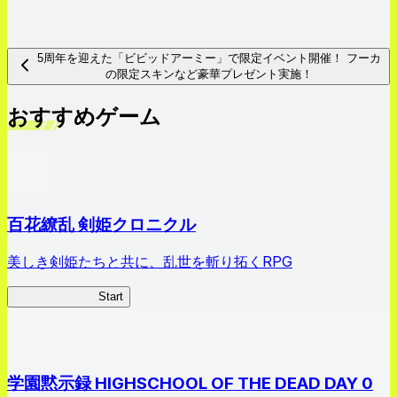
5周年を迎えた「ビビッドアーミー」で限定イベント開催！ フーカ
の限定スキンなど豪華プレゼント実施！
おすすめゲーム
百花繚乱 剣姫クロニクル
美しき剣姫たちと共に、乱世を斬り拓くRPG
剣姫クロニクル
Start
学園黙示録 HIGHSCHOOL OF THE DEAD DAY 0