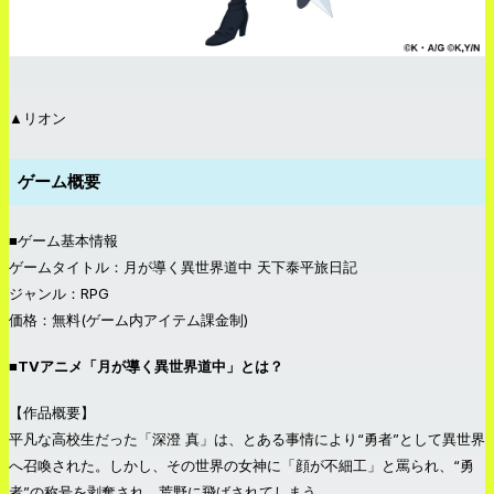
▲リオン
ゲーム概要
■ゲーム基本情報
ゲームタイトル：月が導く異世界道中 天下泰平旅日記
ジャンル：RPG
価格：無料(ゲーム内アイテム課金制)
■TVアニメ「月が導く異世界道中」とは？
【作品概要】
平凡な高校生だった「深澄 真」は、とある事情により“勇者”として異世界
へ召喚された。しかし、その世界の女神に「顔が不細工」と罵られ、“勇
者”の称号を剥奪され、荒野に飛ばされてしまう。