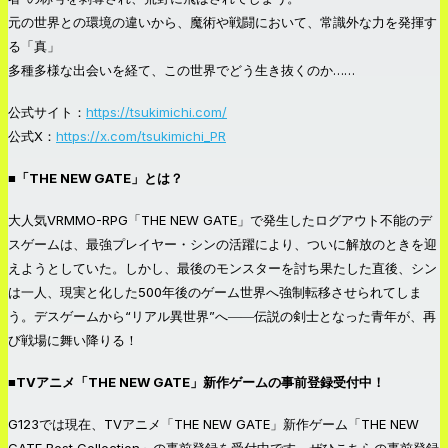
元の世界との環境の違いから、魔術や戦闘において、常識外な力を発揮す
る「真」
多種多様な出会いを経て、この世界でどう生き抜くのか……
公式サイト：
https://tsukimichi.com/
公式X：
https://x.com/tsukimichi_PR
■「THE NEW GATE」とは？
大人気VRMMO-RPG「THE NEW GATE」で発生したログアウト不能のデ
スゲームは、最強プレイヤー・シンの活躍により、ついに解放のときを迎
えようとしていた。しかし、最後のモンスターを討ち果たした直後、シン
は一人、現実と化した500年後のゲーム世界へ強制転移させられてしま
う。デスゲームから“リアル異世界”へ――伝説の剣士となった青年が、再
び戦場に舞い降りる！
■TVアニメ「THE NEW GATE」新作ゲームの事前登録受付中！
G123では現在、TVアニメ「THE NEW GATE」新作ゲーム「THE NEW
GATE Best Collection」の事前登録を受付中です。ぜひこちらの事前登録