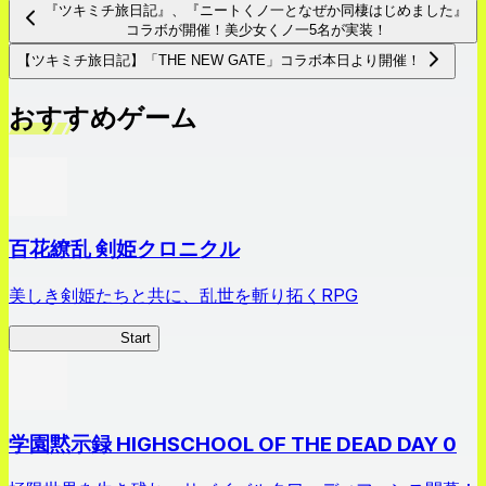
『ツキミチ旅日記』、『ニートくノ一となぜか同棲はじめました』
コラボが開催！美少女くノ一5名が実装！
【ツキミチ旅日記】「THE NEW GATE」コラボ本日より開催！
おすすめゲーム
百花繚乱 剣姫クロニクル
美しき剣姫たちと共に、乱世を斬り拓くRPG
剣姫クロニクル
Start
学園黙示録 HIGHSCHOOL OF THE DEAD DAY 0