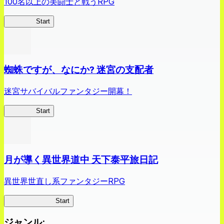
100名以上の美闘士と戦うRPG
クイブレ
Start
蜘蛛ですが、なにか? 迷宮の支配者
迷宮サバイバルファンタジー開幕！
蜘蛛ラビ
Start
月が導く異世界道中 天下泰平旅日記
異世界世直し系ファンタジーRPG
ツキミチ旅日記
Start
ジャンル
: