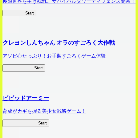
極限世界を生き残れ。サバイバルタワーディフェンス開幕！
HOTDZero
Start
クレヨンしんちゃん オラのすごろく大作戦
アソビ心たっぷり！お手製すごろくゲーム体験
オラすご大作戦
Start
ビビッドアーミー
育成がカギを握る美少女戦略ゲーム！
ビビッドアーミー
Start