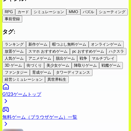
RPG
カード
シミュレーション
MMO
パズル
シューティング
事前登録
タグ
:
ランキング
新作ゲーム
暇つぶし無料ゲーム
オンラインゲーム
放置ゲーム
スマホ おすすめゲーム
pc おすすめゲーム
ハクスラ
人気ゲーム
アニメゲーム
脱出ゲーム
戦争
マルチプレイ
3D ゲーム
街づくり
美少女ゲーム
陣取りゲーム
戦艦ゲーム
ファンタジー
育成ゲーム
タワーディフェンス
経営シミュレーション
異世界転生
G123ゲームトップ
無料ゲーム（ブラウザゲーム）一覧