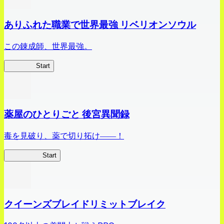
ありふれた職業で世界最強 リベリオンソウル
この錬成師、世界最強。
ありリベ
Start
薬屋のひとりごと 後宮異聞録
毒を見破り、薬で切り拓け――！
薬屋異聞録
Start
クイーンズブレイドリミットブレイク