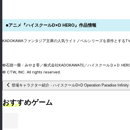
■アニメ『ハイスクールD×D HERO』作品情報
KADOKAWAファンタジア文庫の人気ライトノベルシリーズを原作とする
©石踏一榮・みやま零／株式会社KADOKAWA刊／ハイスクールＤ×Ｄ HER
© CTW, INC. All rights reserved.
登場キャラクター紹介 - ハイスクールD×D Operation Paradise Infinit
おすすめゲーム