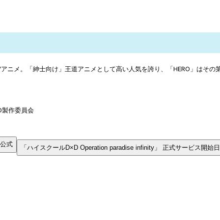
TVアニメ。「紳士向け」王道アニメとして高い人気を誇り、「HERO」はその
O製作委員会
y 公式
「ハイスクールD×D Operation paradise infinity」 正式サービス