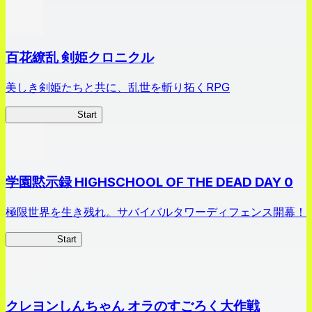
百花繚乱 剣姫クロニクル
美しき剣姫たちと共に、乱世を斬り拓くRPG
剣姫クロニクル
Start
学園黙示録 HIGHSCHOOL OF THE DEAD DAY 0
極限世界を生き残れ。サバイバルタワーディフェンス開幕！
HOTDZero
Start
クレヨンしんちゃん オラのすごろく大作戦