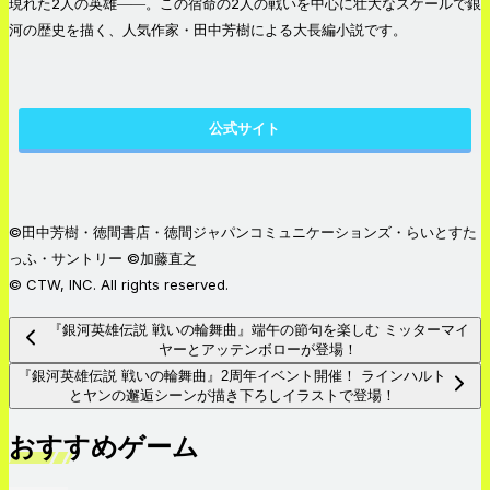
現れた2人の英雄――。この宿命の2人の戦いを中心に壮大なスケールで銀
河の歴史を描く、人気作家・田中芳樹による大長編小説です。
公式サイト
©田中芳樹・徳間書店・徳間ジャパンコミュニケーションズ・らいとすた
っふ・サントリー ©加藤直之
© CTW, INC. All rights reserved.
『銀河英雄伝説 戦いの輪舞曲』端午の節句を楽しむ ミッターマイ
ヤーとアッテンボローが登場！
『銀河英雄伝説 戦いの輪舞曲』2周年イベント開催！ ラインハルト
とヤンの邂逅シーンが描き下ろしイラストで登場！
おすすめゲーム