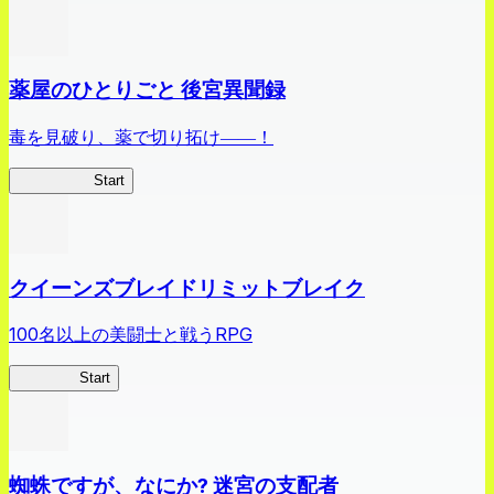
薬屋のひとりごと 後宮異聞録
毒を見破り、薬で切り拓け――！
薬屋異聞録
Start
クイーンズブレイドリミットブレイク
100名以上の美闘士と戦うRPG
クイブレ
Start
蜘蛛ですが、なにか? 迷宮の支配者