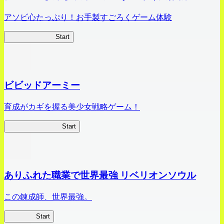
アソビ心たっぷり！お手製すごろくゲーム体験
オラすご大作戦
Start
ビビッドアーミー
育成がカギを握る美少女戦略ゲーム！
ビビッドアーミー
Start
ありふれた職業で世界最強 リベリオンソウル
この錬成師、世界最強。
ありリベ
Start