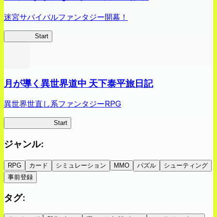
迷宮サバイバルファンタジー開幕！
蜘蛛ラビ
Start
月が導く異世界道中 天下泰平旅日記
異世界世直し系ファンタジーRPG
ツキミチ旅日記
Start
ジャンル
:
RPG
カード
シミュレーション
MMO
パズル
シューティング
事前登録
タグ
: