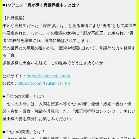
■TVアニメ「月が導く異世界道中」とは？
【作品概要】
平凡な高校生だった「深澄 真」は、とある事情により“勇者”として異世界
へ召喚された。しかし、その世界の女神に「顔が不細工」と罵られ、“勇
者”の称号を剥奪され、荒野に飛ばされてしまう。
元の世界との環境の違いから、魔術や戦闘において、常識外な力を発揮す
る「真」
多種多様な出会いを経て、この世界でどう生き抜くのか……
公式サイト：
https://tsukimichi.com/
公式X：
https://x.com/tsukimichi_PR
■「七つの大罪」とは？
「七つの大罪」は、人間を堕落へ導く七つの罪、傲慢・嫉妬・色欲・憤
怒・怠惰・暴食・強欲を具現化した、「魔王崇拝型コンテンツ」。美しい
魔王様の姿を存分にお楽しみください。
■「七つの美徳」とは？