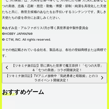
「七つの美徳」は、人間を堕落へ導く七つの罪に打ち勝つために必要な七
つの美徳、忠義・忍耐・慈悲・勤勉・博愛・節制・純潔を具現化した天使
たちと共に、救世主候補のあなたをお手伝いするコンテンツです。美しき
天使たちの姿を存分にお楽しみください。
©あずみ圭・アルファポリス/月が導く異世界道中製作委員会
©HOBBY JAPAN/Niθ
© CTW, INC. All rights reserved.
※その他記載されている会社名、製品名は、各社の登録商標または商標で
す。
【ツキミチ旅日記】罪に満ちた世界で魔王崇拝！「七つの大罪」
&「七つの美徳」コラボ開催決定！
【ツキミチ旅日記】TVアニメ放映中「気絶勇者と暗殺姫」とのコ
ラボイベント開催決定！
おすすめゲーム