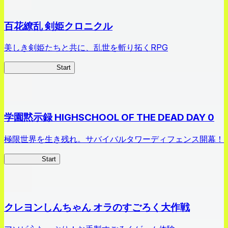
百花繚乱 剣姫クロニクル
美しき剣姫たちと共に、乱世を斬り拓くRPG
剣姫クロニクル
Start
学園黙示録 HIGHSCHOOL OF THE DEAD DAY 0
極限世界を生き残れ。サバイバルタワーディフェンス開幕！
HOTDZero
Start
クレヨンしんちゃん オラのすごろく大作戦