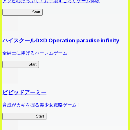
アソビ心たっぷり！お手製すごろくゲーム体験
オラすご大作戦
Start
ハイスクールD×D Operation paradise infinity
全紳士に捧げるハーレムゲーム
ハイスクール
Start
ビビッドアーミー
育成がカギを握る美少女戦略ゲーム！
ビビッドアーミー
Start