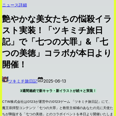
ニュース詳細
艶やかな美女たちの悩殺イラ
スト実装！「ツキミチ旅日
記」で「七つの大罪」&「七
つの美徳」コラボが本日より
開催！
ツキミチ旅日記
2025-06-13
3週間連続で新キャラ・新イラストが続々と実装！
CTW株式会社はG123が運営中のG123ゲーム 「ツキミチ旅日記」にて、
魔王崇拝型コンテンツ「七つの大罪」と救世主候補のあなたの元に天使た
ちが降臨する「七つの美徳」とのコラボイベントを本日より開催いたしま