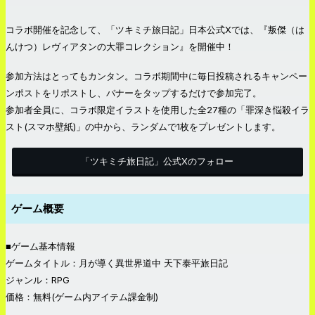
コラボ開催を記念して、「ツキミチ旅日記」日本公式Xでは、『叛傑（は
んけつ）レヴィアタンの大罪コレクション』を開催中！
参加方法はとってもカンタン。コラボ期間中に毎日投稿されるキャンペー
ンポストをリポストし、バナーをタップするだけで参加完了。
参加者全員に、コラボ限定イラストを使用した全27種の「罪深き悩殺イラ
スト(スマホ壁紙)」の中から、ランダムで1枚をプレゼントします。
「ツキミチ旅日記」公式Xのフォロー
ゲーム概要
■ゲーム基本情報
ゲームタイトル：月が導く異世界道中 天下泰平旅日記
ジャンル：RPG
価格：無料(ゲーム内アイテム課金制)