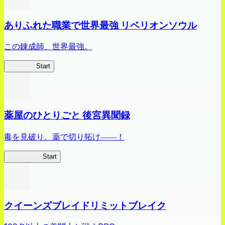
ありふれた職業で世界最強 リベリオンソウル
この錬成師、世界最強。
ありリベ
Start
薬屋のひとりごと 後宮異聞録
毒を見破り、薬で切り拓け――！
薬屋異聞録
Start
クイーンズブレイドリミットブレイク