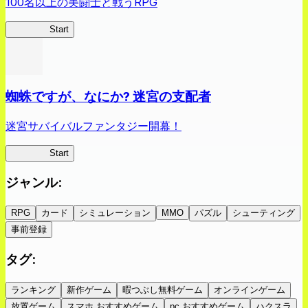
100名以上の美闘士と戦うRPG
クイブレ
Start
蜘蛛ですが、なにか? 迷宮の支配者
迷宮サバイバルファンタジー開幕！
蜘蛛ラビ
Start
ジャンル
:
RPG
カード
シミュレーション
MMO
パズル
シューティング
事前登録
タグ
:
ランキング
新作ゲーム
暇つぶし無料ゲーム
オンラインゲーム
放置ゲーム
スマホ おすすめゲーム
pc おすすめゲーム
ハクスラ