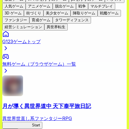
人気ゲーム
アニメゲーム
脱出ゲーム
戦争
マルチプレイ
3D ゲーム
街づくり
美少女ゲーム
陣取りゲーム
戦艦ゲーム
ファンタジー
育成ゲーム
タワーディフェンス
経営シミュレーション
異世界転生
G123ゲームトップ
無料ゲーム（ブラウザゲーム）一覧
月が導く異世界道中 天下泰平旅日記
異世界世直し系ファンタジーRPG
ツキミチ旅日記
Start