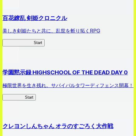
百花繚乱 剣姫クロニクル
美しき剣姫たちと共に、乱世を斬り拓くRPG
剣姫クロニクル
Start
学園黙示録 HIGHSCHOOL OF THE DEAD DAY 0
極限世界を生き残れ。サバイバルタワーディフェンス開幕！
HOTDZero
Start
クレヨンしんちゃん オラのすごろく大作戦