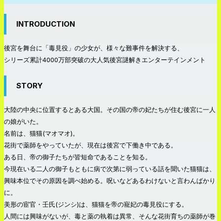
INTRODUCTION
後宮を舞台に「毒見役」の少女が、様々な難事件を解決する、
シリーズ累計4000万部突破の大人気後宮謎解きエンターテインメント
STORY
大陸の中央に位置するとある大国。その国の帝の妃たちが住む後宮に一人
の娘がいた。
名前は、猫猫(マオマオ)。
花街で薬師をやっていたが、現在は後宮で下働き中である。
ある日、帝の御子たちが皆短命であることを知る。
今現在いる二人の御子もともに病で次第に弱っている話を聞いた猫猫は、
興味本位でその原因を調べ始める。呪いなどあるわけないと言わんばかり
に。
美形の宦官・壬氏(ジンシ)は、猫猫を帝の寵妃の毒見役にする。
人間には興味がないが、毒と薬の執着は異常、そんな花街育ちの薬師が巻