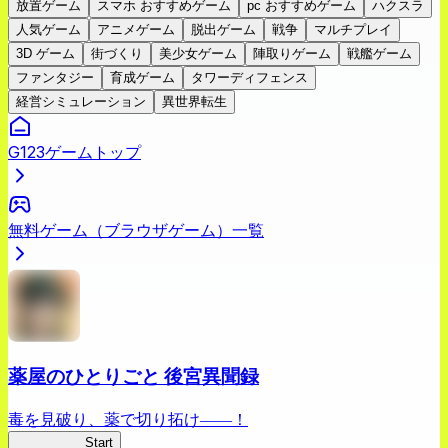
放置ゲーム
スマホ おすすめゲーム
pc おすすめゲーム
ハクスラ
人気ゲーム
アニメゲーム
脱出ゲーム
戦争
マルチプレイ
3D ゲーム
街づくり
美少女ゲーム
陣取りゲーム
戦艦ゲーム
ファンタジー
育成ゲーム
タワーディフェンス
経営シミュレーション
異世界転生
G123ゲームトップ
無料ゲーム（ブラウザゲーム）一覧
薬屋のひとりごと 後宮異聞録
毒を見破り、薬で切り拓け――！
薬屋異聞録
Start