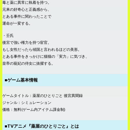
毒と薬に異常に執着を持つ。
元来の好奇心と正義感から、
とある事件に関わったことで
運命が一変する。
・壬氏
後宮で強い権力を持つ宦官。
もし女性だったら傾国と言われるほどの美形。
とある事件をきっかけに猫猫の「実力」に気づき、
皇帝の寵妃の侍女に抜擢する。
■ゲーム基本情報
ゲームタイトル：薬屋のひとりごと 後宮異聞録
ジャンル：シミュレーション
価格：無料(ゲーム内アイテム課金制)
■TVアニメ『薬屋のひとりごと』とは