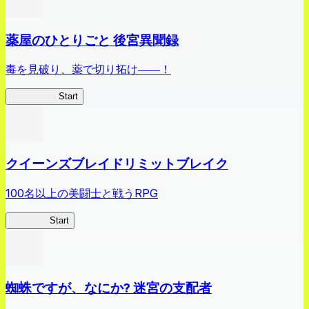
薬屋のひとりごと 後宮異聞録
毒を見破り、薬で切り拓け――！
薬屋異聞録
Start
クイーンズブレイドリミットブレイク
100名以上の美闘士と戦うRPG
クイブレ
Start
蜘蛛ですが、なにか? 迷宮の支配者