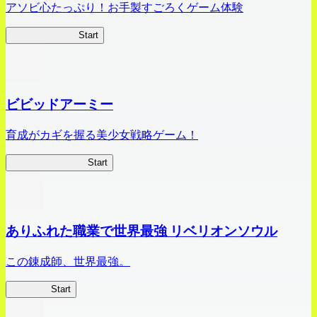
アソビ心たっぷり！お手製すごろくゲーム体験
オラすご大作戦
Start
ビビッドアーミー
育成がカギを握る美少女戦略ゲーム！
ビビッドアーミー
Start
ありふれた職業で世界最強 リベリオンソウル
この錬成師、世界最強。
ありリベ
Start