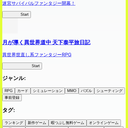
迷宮サバイバルファンタジー開幕！
蜘蛛ラビ
Start
月が導く異世界道中 天下泰平旅日記
異世界世直し系ファンタジーRPG
ツキミチ旅日記
Start
ジャンル
:
RPG
カード
シミュレーション
MMO
パズル
シューティング
事前登録
タグ
:
ランキング
新作ゲーム
暇つぶし無料ゲーム
オンラインゲーム