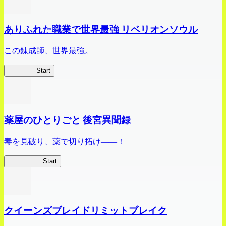
ありふれた職業で世界最強 リベリオンソウル
この錬成師、世界最強。
ありリベ
Start
薬屋のひとりごと 後宮異聞録
毒を見破り、薬で切り拓け――！
薬屋異聞録
Start
クイーンズブレイドリミットブレイク