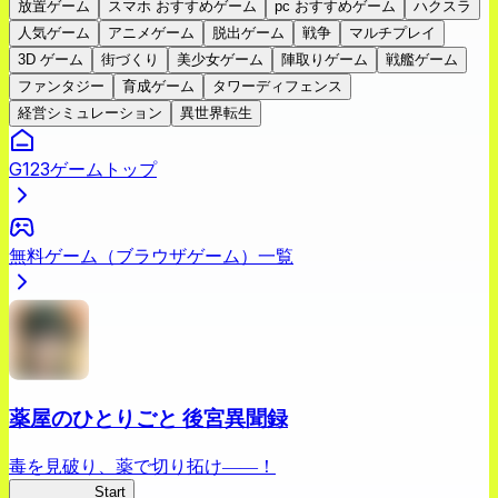
放置ゲーム
スマホ おすすめゲーム
pc おすすめゲーム
ハクスラ
人気ゲーム
アニメゲーム
脱出ゲーム
戦争
マルチプレイ
3D ゲーム
街づくり
美少女ゲーム
陣取りゲーム
戦艦ゲーム
ファンタジー
育成ゲーム
タワーディフェンス
経営シミュレーション
異世界転生
G123ゲームトップ
無料ゲーム（ブラウザゲーム）一覧
薬屋のひとりごと 後宮異聞録
毒を見破り、薬で切り拓け――！
薬屋異聞録
Start