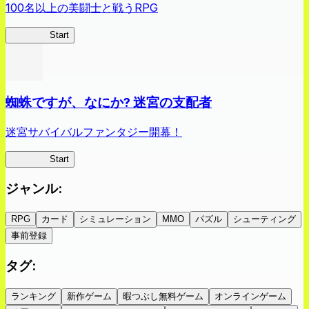
100名以上の美闘士と戦うRPG
クイブレ
Start
蜘蛛ですが、なにか? 迷宮の支配者
迷宮サバイバルファンタジー開幕！
蜘蛛ラビ
Start
ジャンル
:
RPG
カード
シミュレーション
MMO
パズル
シューティング
事前登録
タグ
:
ランキング
新作ゲーム
暇つぶし無料ゲーム
オンラインゲーム