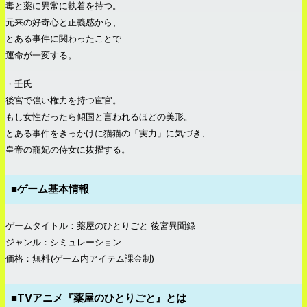
毒と薬に異常に執着を持つ。
元来の好奇心と正義感から、
とある事件に関わったことで
運命が一変する。
・壬氏
後宮で強い権力を持つ宦官。
もし女性だったら傾国と言われるほどの美形。
とある事件をきっかけに猫猫の「実力」に気づき、
皇帝の寵妃の侍女に抜擢する。
■ゲーム基本情報
ゲームタイトル：薬屋のひとりごと 後宮異聞録
ジャンル：シミュレーション
価格：無料(ゲーム内アイテム課金制)
■TVアニメ『薬屋のひとりごと』とは