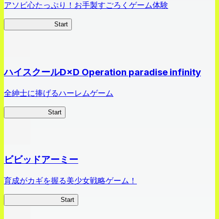
アソビ心たっぷり！お手製すごろくゲーム体験
オラすご大作戦
Start
ハイスクールD×D Operation paradise infinity
全紳士に捧げるハーレムゲーム
ハイスクール
Start
ビビッドアーミー
育成がカギを握る美少女戦略ゲーム！
ビビッドアーミー
Start