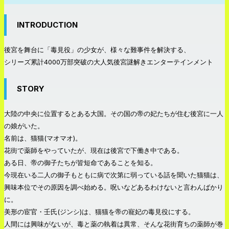
INTRODUCTION
後宮を舞台に「毒見役」の少女が、様々な難事件を解決する、
シリーズ累計4000万部突破の大人気後宮謎解きエンターテインメント
STORY
大陸の中央に位置するとある大国。その国の帝の妃たちが住む後宮に一人
の娘がいた。
名前は、猫猫(マオマオ)。
花街で薬師をやっていたが、現在は後宮で下働き中である。
ある日、帝の御子たちが皆短命であることを知る。
今現在いる二人の御子もともに病で次第に弱っている話を聞いた猫猫は、
興味本位でその原因を調べ始める。呪いなどあるわけないと言わんばかり
に。
美形の宦官・壬氏(ジンシ)は、猫猫を帝の寵妃の毒見役にする。
人間には興味がないが、毒と薬の執着は異常、そんな花街育ちの薬師が巻