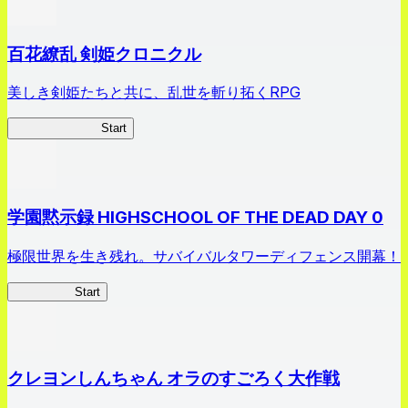
百花繚乱 剣姫クロニクル
美しき剣姫たちと共に、乱世を斬り拓くRPG
剣姫クロニクル
Start
学園黙示録 HIGHSCHOOL OF THE DEAD DAY 0
極限世界を生き残れ。サバイバルタワーディフェンス開幕！
HOTDZero
Start
クレヨンしんちゃん オラのすごろく大作戦