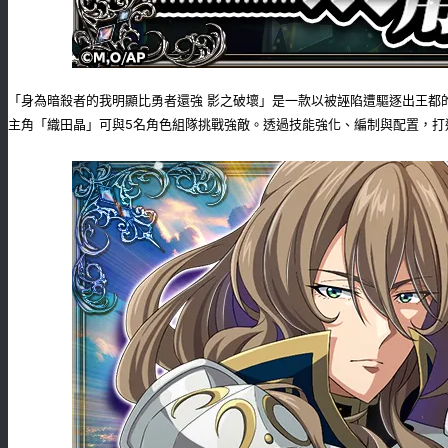
「身為暗殺者的我明顯比勇者還強 影之破壞」是一款以被誣陷遭驅逐出王都
主角「織田晶」可與5名角色組隊挑戰強敵。透過技能強化、編制與配置，打