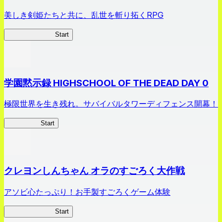
美しき剣姫たちと共に、乱世を斬り拓くRPG
剣姫クロニクル
Start
学園黙示録 HIGHSCHOOL OF THE DEAD DAY 0
極限世界を生き残れ。サバイバルタワーディフェンス開幕！
HOTDZero
Start
クレヨンしんちゃん オラのすごろく大作戦
アソビ心たっぷり！お手製すごろくゲーム体験
オラすご大作戦
Start