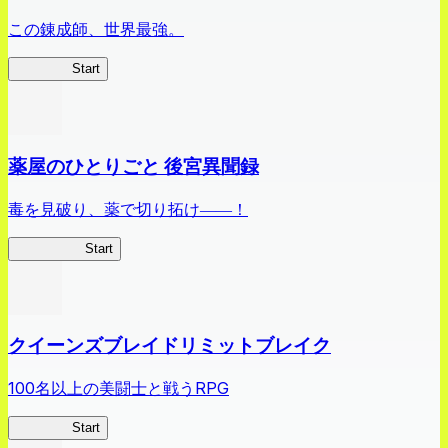
この錬成師、世界最強。
ありリベ
Start
薬屋のひとりごと 後宮異聞録
毒を見破り、薬で切り拓け――！
薬屋異聞録
Start
クイーンズブレイドリミットブレイク
100名以上の美闘士と戦うRPG
クイブレ
Start