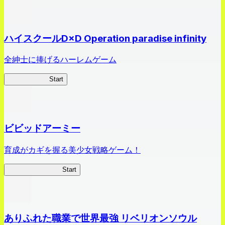
ハイスクールD×D Operation paradise infinity
全紳士に捧げるハーレムゲーム
ハイスクール
Start
ビビッドアーミー
育成がカギを握る美少女戦略ゲーム！
ビビッドアーミー
Start
ありふれた職業で世界最強 リベリオンソウル