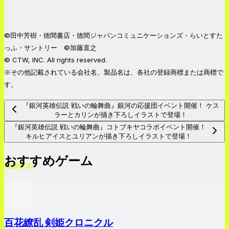
©田中芳樹・徳間書店・徳間ジャパンコミュニケーションズ・らいとすた
っふ・サントリー ©加藤直之
© CTW, INC. All rights reserved.
※その他記載されている会社名、製品名は、各社の登録商標または商標で
す。
『銀河英雄伝説 戦いの輪舞曲』銀河の応援団イベント開催！ ケス
ラーとカリンが描き下ろしイラストで登場！
『銀河英雄伝説 戦いの輪舞曲』コトブキヤコラボイベント開催！
キルヒアイスとユリアンが描き下ろしイラストで登場！
おすすめゲーム
百花繚乱 剣姫クロニクル