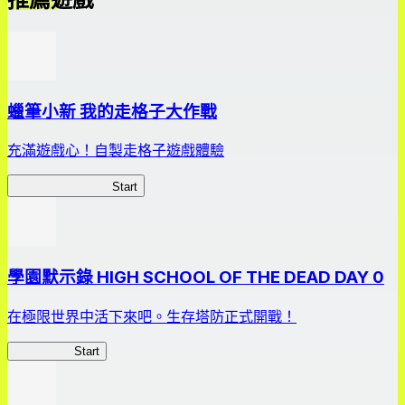
蠟筆小新 我的走格子大作戰
充滿遊戲心！自製走格子遊戲體驗
我的走格子大作戰
Start
學園默示錄 HIGH SCHOOL OF THE DEAD DAY 0
在極限世界中活下來吧。生存塔防正式開戰！
HOTDZero
Start