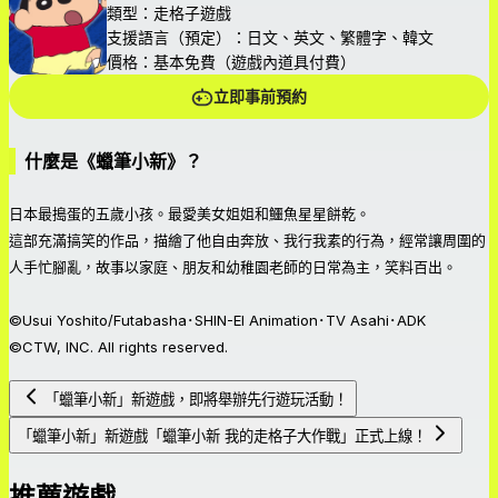
類型：走格子遊戲
支援語言（預定）：日文、英文、繁體字、韓文
價格：基本免費（遊戲內道具付費）
立即事前預約
什麼是《蠟筆小新》？
日本最搗蛋的五歲小孩。最愛美女姐姐和鱷魚星星餅乾。
這部充滿搞笑的作品，描繪了他自由奔放、我行我素的行為，經常讓周圍的
人手忙腳亂，故事以家庭、朋友和幼稚園老師的日常為主，笑料百出。
©Usui Yoshito/Futabasha･SHIN-EI Animation･TV Asahi･ADK
©CTW, INC. All rights reserved.
「蠟筆小新」新遊戲，即將舉辦先行遊玩活動！
「蠟筆小新」新遊戲「蠟筆小新 我的走格子大作戰」正式上線！
推薦遊戲