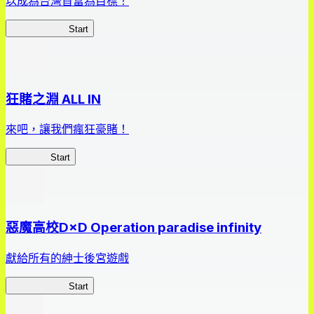
以成為台灣首富為目標！
我，成了財閥
Start
狂賭之淵 ALL IN
來吧，讓我們瘋狂豪賭！
狂賭之淵
Start
惡魔高校D×D Operation paradise infinity
獻給所有的紳士後宮遊戲
惡魔高校D×D
Start