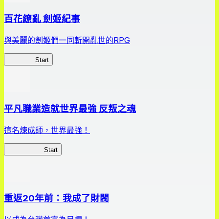
百花繚亂 劍姬紀事
與美麗的劍姬們一同斬開亂世的RPG
劍姬紀事
Start
平凡職業造就世界最強 反叛之魂
這名煉成師，世界最強！
平凡職業RS
Start
重返20年前：我成了財閥