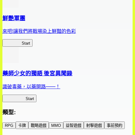
鮮艷軍團
來吧!讓我們將戰場染上鮮豔的色彩
鮮艷軍團
Start
藥師少女的獨語 後宮異聞錄
識破毒藥，以藥開路——！
藥屋異聞錄
Start
類型
:
RPG
卡牌
戰略遊戲
MMO
益智遊戲
射擊遊戲
事前預約