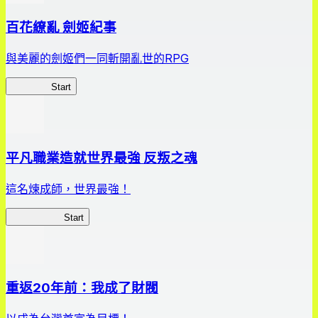
百花繚亂 劍姬紀事
與美麗的劍姬們一同斬開亂世的RPG
劍姬紀事
Start
平凡職業造就世界最強 反叛之魂
這名煉成師，世界最強！
平凡職業RS
Start
重返20年前：我成了財閥