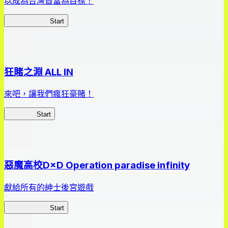
以成為台灣首富為目標！
我，成了財閥
Start
狂賭之淵 ALL IN
來吧，讓我們瘋狂豪賭！
狂賭之淵
Start
惡魔高校D×D Operation paradise infinity
獻給所有的紳士後宮遊戲
惡魔高校D×D
Start