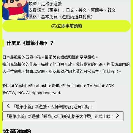
類型：走格子遊戲
支援語言（預定）：日文、英文、繁體字、韓文
價格：基本免費（遊戲內道具付費）
立即事前預約
什麼是《蠟筆小新》？
日本最搗蛋的五歲小孩。最愛美女姐姐和鱷魚星星餅乾。
這部充滿搞笑的作品，描繪了他自由奔放、我行我素的行為，經常讓周圍的
人手忙腳亂，故事以家庭、朋友和幼稚園老師的日常為主，笑料百出。
©Usui Yoshito/Futabasha･SHIN-EI Animation･TV Asahi･ADK
©CTW, INC. All rights reserved.
「蠟筆小新」新遊戲，即將舉辦先行遊玩活動！
「蠟筆小新」新遊戲「蠟筆小新 我的走格子大作戰」正式上線！
推薦遊戲