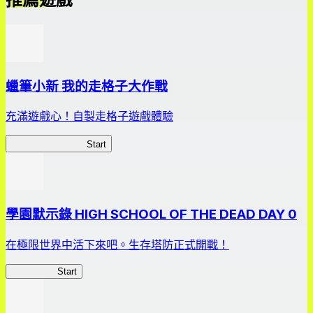
蠟筆小新 我的走格子大作戰
充滿遊戲心！自製走格子遊戲體驗
我的走格子大作戰
Start
學園默示錄 HIGH SCHOOL OF THE DEAD DAY 0
在極限世界中活下來吧。生存塔防正式開戰！
HOTDZero
Start