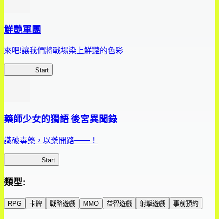
鮮艷軍團
來吧!讓我們將戰場染上鮮豔的色彩
鮮艷軍團
Start
藥師少女的獨語 後宮異聞錄
識破毒藥，以藥開路——！
藥屋異聞錄
Start
類型
:
RPG
卡牌
戰略遊戲
MMO
益智遊戲
射擊遊戲
事前預約