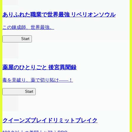
ありふれた職業で世界最強 リベリオンソウル
この錬成師、世界最強。
ありリベ
Start
薬屋のひとりごと 後宮異聞録
毒を見破り、薬で切り拓け――！
薬屋異聞録
Start
クイーンズブレイドリミットブレイク