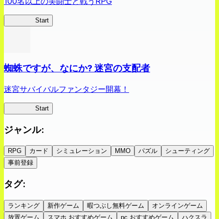
100名以上の美闘士と戦うRPG
クイブレ
Start
蜘蛛ですが、なにか? 迷宮の支配者
迷宮サバイバルファンタジー開幕！
蜘蛛ラビ
Start
ジャンル
:
RPG
カード
シミュレーション
MMO
パズル
シューティング
事前登録
タグ
:
ランキング
新作ゲーム
暇つぶし無料ゲーム
オンラインゲーム
放置ゲーム
スマホ おすすめゲーム
pc おすすめゲーム
ハクスラ