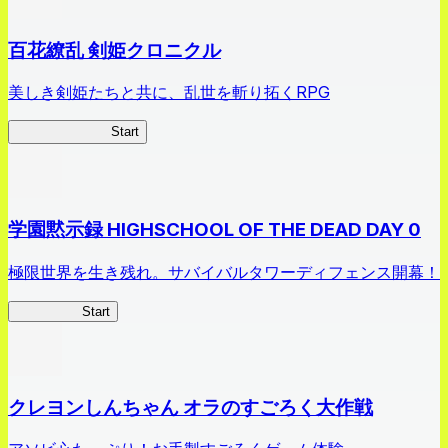
百花繚乱 剣姫クロニクル
美しき剣姫たちと共に、乱世を斬り拓くRPG
剣姫クロニクル
Start
学園黙示録 HIGHSCHOOL OF THE DEAD DAY 0
極限世界を生き残れ。サバイバルタワーディフェンス開幕！
HOTDZero
Start
クレヨンしんちゃん オラのすごろく大作戦