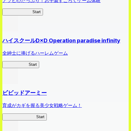
アソビ心たっぷり！お手製すごろくゲーム体験
オラすご大作戦
Start
ハイスクールD×D Operation paradise infinity
全紳士に捧げるハーレムゲーム
ハイスクール
Start
ビビッドアーミー
育成がカギを握る美少女戦略ゲーム！
ビビッドアーミー
Start