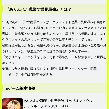
『ありふれた職業で世界最強』とは？
“いじめられっ子”の南雲ハジメは、クラスメイトと共に異世界へ召喚され
てしまう。つぎつぎに戦闘向きのチート能力を発現するクラスメイトとは
裏腹に、錬成師という地味な能力のハジメ。異世界でも最弱の彼は、ある
クラスメイトの悪意によって迷宮の奈落に突き落とされてしまい――!?
脱出方法が見つからない絶望の淵のなか、錬成師のまま最強へ至る道を見
つけたハジメは、吸血鬼のユエと運命の出会いを果たす――。
「俺がユエを、ユエが俺を守る。それで最強だ。 全部薙ぎ倒して世界を
越えよう」
奈落の少年と最奥の吸血鬼による“最強”異世界ファンタジー、開幕！
――そして、少年は“最強”を超える。
■ゲーム基本情報
ありふれた職業で世界最強 リベリオンソウル
ジャンル：ファンタジーRPG