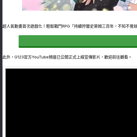
超人氣動畫首次遊戲化！輕鬆戰鬥RPG「持續狩獵史萊姆三百年，不知不覺就練
此外，G123官方YouTube頻道已公開正式上線宣傳影片，歡迎前往觀看。