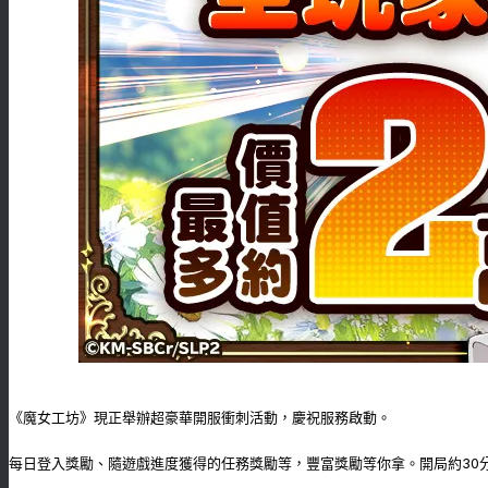
《魔女工坊》現正舉辦超豪華開服衝刺活動，慶祝服務啟動。
每日登入獎勵、隨遊戲進度獲得的任務獎勵等，豐富獎勵等你拿。開局約30