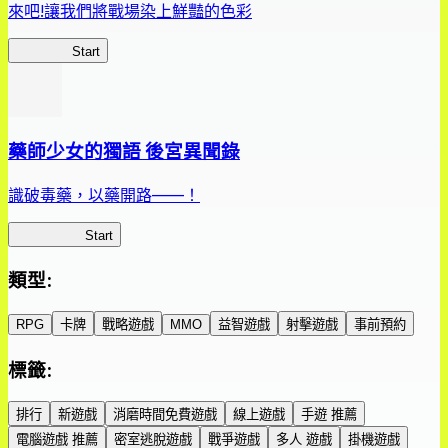
來吧!讓我們將戰場染上鮮豔的色彩
鮮艷軍團
Start
藥師少女的獨語 後宮異聞錄
識破毒藥，以藥開路——！
藥屋異聞錄
Start
類型
:
RPG
卡牌
戰略遊戲
MMO
益智遊戲
射擊遊戲
事前預約
標籤
:
排行
新遊戲
消磨時間免費遊戲
線上遊戲
手遊 推薦
電腦遊戲 推薦
密室逃脫遊戲
戰爭遊戲
多人 遊戲
掛機遊戲