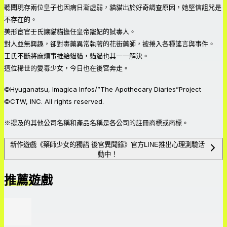
聽聞現存兩位皇子也因病日漸虛弱，貓貓出於好奇調查原因，她堅信詛咒是
不存在的。
美形宦官壬氏讓貓貓擔任皇帝寵妃的試毒人。
對人並無興趣，卻對毒藥異常執著的花街藥師，被捲入各種謠言與事件。
壬氏不斷將麻煩事推給貓貓，貓貓也其一一解決。
這位稀世的愛毒少女，今日也在後宮奔走。
©Hyuganatsu, Imagica Infos/”The Apothecary Diaries”Project
©CTW, INC. All rights reserved.
※提及的其他公司名稱和產品名稱是各公司的註冊商標或商標。
新作遊戲《藥師少女的獨語 後宮異聞錄》官方LINE推出心理測驗活
動中！
推薦遊戲