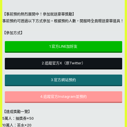
【事前預約熱烈展開中！參加就送豪華獎勵】
事前預約可透過以下方式參加。根據預約人數，開服時全員贈送豪華道具！
【參加方式】
1.官方LINE加好友
2.追蹤官方X（原Twitter）
3.官方網站預約
4.追蹤官方Instagram並預約
【達成獎勵一覽】
5萬人：抽獎券×50
10萬人：茶水×20