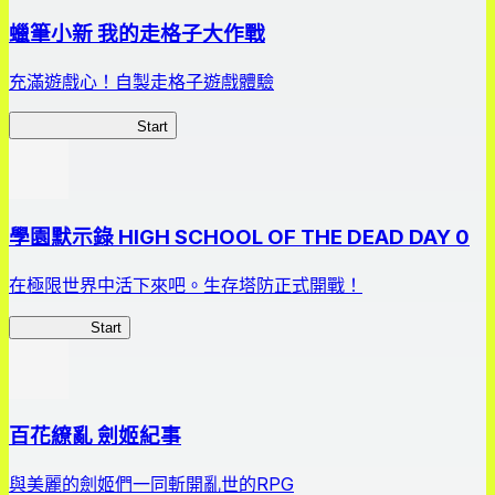
蠟筆小新 我的走格子大作戰
充滿遊戲心！自製走格子遊戲體驗
我的走格子大作戰
Start
學園默示錄 HIGH SCHOOL OF THE DEAD DAY 0
在極限世界中活下來吧。生存塔防正式開戰！
HOTDZero
Start
百花繚亂 劍姬紀事
與美麗的劍姬們一同斬開亂世的RPG