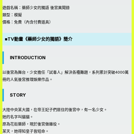
遊戲名稱：藥師少女的獨語 後宮異聞錄
類型：模擬
價格：免費（內含付費道具）
■TV動畫《藥師少女的獨語》簡介
INTRODUCTION
以後宮為舞台，少女擔任「試毒人」解決各種難題，系列累計突破4000萬
冊的人氣後宮推理娛樂作品。
STORY
大陸中央某大國，在帝王妃子們居住的後宮中，有一名少女。
她的名字叫貓貓。
原為花街藥師，現於後宮做雜役。
某天，她得知皇子皆短命。