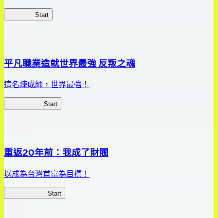
劍姬紀事
Start
平凡職業造就世界最強 反叛之魂
這名煉成師，世界最強！
平凡職業RS
Start
重返20年前：我成了財閥
以成為台灣首富為目標！
我，成了財閥
Start