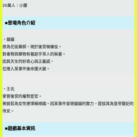
20萬人：小蘭
■登場角色介紹
・貓貓
原為花街藥師，現於後宮做雜役。
對毒物與藥物有著超乎常人的執著。
因其天生的好奇心與正義感，
在捲入某事件後命運大變。
・壬氏
掌管後宮的權勢宦官。
美貌若為女性便堪稱傾國。因某事件發現貓貓的實力，提拔其為皇帝寵妃的
侍女。
■遊戲基本資訊