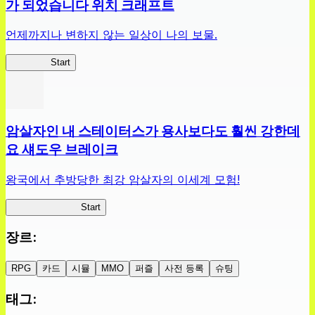
가 되었습니다 위치 크래프트
언제까지나 변하지 않는 일상이 나의 보물.
슬라위치
Start
암살자인 내 스테이터스가 용사보다도 훨씬 강한데
요 섀도우 브레이크
왕국에서 추방당한 최강 암살자의 이세계 모험!
섀도우 브레이크
Start
장르
:
RPG
카드
시뮬
MMO
퍼즐
사전 등록
슈팅
태그
: