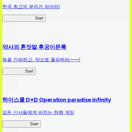
한국 최고의 부자가 되어라!
나 부자가 될꺼야
Start
약사의 혼잣말 후궁이문록
독을 간파하고, 약으로 돌파하라——!
약사이문록
Start
하이스쿨 D×D Operation paradise infinity
모든 신사들에게 바치는 하렘 게임
하이스쿨 D×D
Start