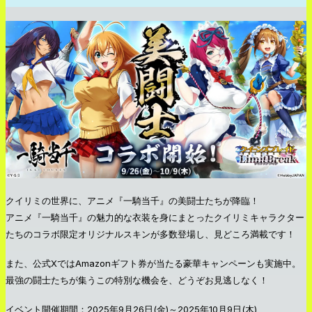
クイリミの世界に、アニメ『一騎当千』の美闘士たちが降臨！
アニメ『一騎当千』の魅力的な衣装を身にまとったクイリミキャラクター
たちのコラボ限定オリジナルスキンが多数登場し、見どころ満載です！
また、公式XではAmazonギフト券が当たる豪華キャンペーンも実施中。
最強の闘士たちが集うこの特別な機会を、どうぞお見逃しなく！
イベント開催期間：2025年9月26日(金)～2025年10月9日(木)