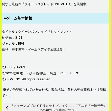
開する最新作『クイーンズブレイドUNLIMITED』を展開中。
■ゲーム基本情報
タイトル：クイーンズブレイドリミットブレイク
配信先：G123
ジャンル：RPG
価格：基本無料（ゲーム内アイテム課金制）
ⓒHobbyJAPAN
ⓒ2025塩崎雄二・少年画報社/一騎当千パートナーズ
ⓒCTW, INC. All rights reserved.
※その他記載されている会社名、製品名は、各社の登録商標または商標
です。
『クイーンズブレイドリミットブレイク』にてアニメ『一騎当千』
との初コラボ開催が決定！