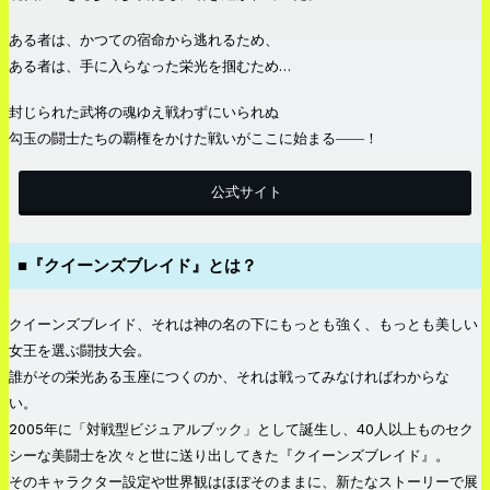
ある者は、かつての宿命から逃れるため、
ある者は、手に入らなった栄光を掴むため…
封じられた武将の魂ゆえ戦わずにいられぬ
勾玉の闘士たちの覇権をかけた戦いがここに始まる――！
公式サイト
■『クイーンズブレイド』とは？
クイーンズブレイド、それは神の名の下にもっとも強く、もっとも美しい
女王を選ぶ闘技大会。
誰がその栄光ある玉座につくのか、それは戦ってみなければわからな
い。
2005年に「対戦型ビジュアルブック」として誕生し、40人以上ものセク
シーな美闘士を次々と世に送り出してきた『クイーンズブレイド』。
そのキャラクター設定や世界観はほぼそのままに、新たなストーリーで展