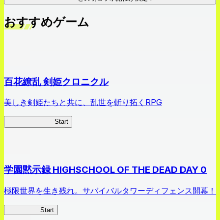
おすすめゲーム
百花繚乱 剣姫クロニクル
美しき剣姫たちと共に、乱世を斬り拓くRPG
剣姫クロニクル
Start
学園黙示録 HIGHSCHOOL OF THE DEAD DAY 0
極限世界を生き残れ。サバイバルタワーディフェンス開幕！
HOTDZero
Start