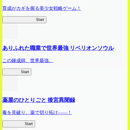
育成がカギを握る美少女戦略ゲーム！
ビビッドアーミー
Start
ありふれた職業で世界最強 リベリオンソウル
この錬成師、世界最強。
ありリベ
Start
薬屋のひとりごと 後宮異聞録
毒を見破り、薬で切り拓け――！
薬屋異聞録
Start