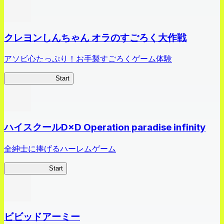
クレヨンしんちゃん オラのすごろく大作戦
アソビ心たっぷり！お手製すごろくゲーム体験
オラすご大作戦
Start
ハイスクールD×D Operation paradise infinity
全紳士に捧げるハーレムゲーム
ハイスクール
Start
ビビッドアーミー