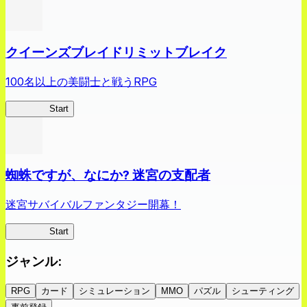
クイーンズブレイドリミットブレイク
100名以上の美闘士と戦うRPG
クイブレ
Start
蜘蛛ですが、なにか? 迷宮の支配者
迷宮サバイバルファンタジー開幕！
蜘蛛ラビ
Start
ジャンル
:
RPG
カード
シミュレーション
MMO
パズル
シューティング